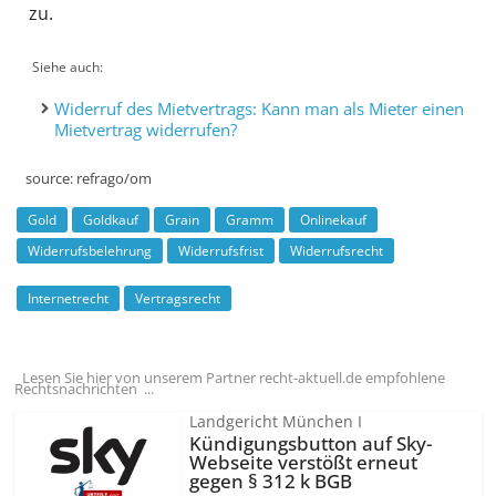
zu.
Siehe auch
Widerruf des Mietvertrags: Kann man als Mieter einen
Mietvertrag widerrufen?
source:
refrago/om
Gold
Goldkauf
Grain
Gramm
Onlinekauf
Widerrufsbelehrung
Widerrufsfrist
Widerrufsrecht
Internetrecht
Vertragsrecht
Lesen Sie hier von unserem Partner recht-aktuell.de empfohlene
Rechtsnachrichten ...
Landgericht München I
Kündigungsbutton auf Sky-
Webseite verstößt erneut
gegen § 312 k BGB