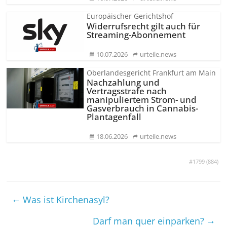
Europäischer Gerichtshof
Widerrufsrecht gilt auch für
Streaming-Abonnement
10.07.2026
urteile.news
Oberlandesgericht Frankfurt am Main
Nachzahlung und
Vertragsstrafe nach
manipuliertem Strom- und
Gasverbrauch in Cannabis-
Plantagenfall
18.06.2026
urteile.news
#1799 (
884
)
←
Was ist Kirchenasyl?
→
Darf man quer einparken?