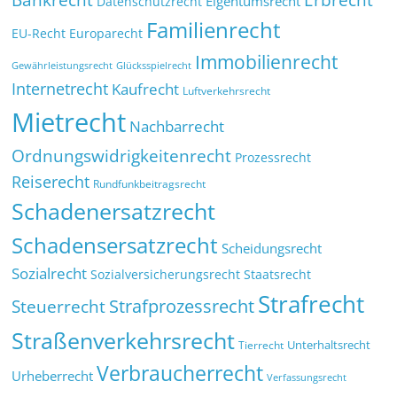
Eigentumsrecht
Datenschutzrecht
Familienrecht
EU-Recht
Europarecht
Immobilienrecht
Glücksspielrecht
Gewährleistungsrecht
Internetrecht
Kaufrecht
Luftverkehrsrecht
Mietrecht
Nachbarrecht
Ordnungswidrigkeitenrecht
Prozessrecht
Reiserecht
Rundfunkbeitragsrecht
Schadenersatzrecht
Schadensersatzrecht
Scheidungsrecht
Sozialrecht
Sozialversicherungsrecht
Staatsrecht
Strafrecht
Strafprozessrecht
Steuerrecht
Straßenverkehrsrecht
Tierrecht
Unterhaltsrecht
Verbraucherrecht
Urheberrecht
Verfassungsrecht