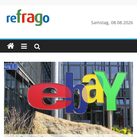
Zum
Inhalt
springen
refrago
Samstag, 08.08.2026
Rechtsfragen
online
verständlich
erklärt
–
kostenlos