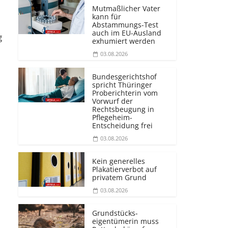
Mutmaßlicher Vater
kann für
Abstammungs-Test
auch im EU-Ausland
g
exhumiert werden
03.08.2026
Bundesgerichtshof
spricht Thüringer
Proberichterin vom
Vorwurf der
Rechtsbeugung in
Pflegeheim-
Entscheidung frei
03.08.2026
Kein generelles
Plakatierverbot auf
privatem Grund
03.08.2026
Grundstücks­
eigentümerin muss