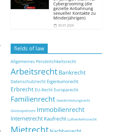
Cybergrooming (die
gezielte Anbahnung
sexueller Kontakte zu
Minderjährigen)
30.07.2026
r
fields of law
Allgemeines Persönlichkeitsrecht
Arbeitsrecht
Bankrecht
Eigentumsrecht
Datenschutzrecht
Erbrecht
EU-Recht
Europarecht
Familienrecht
Gewährleistungsrecht
Immobilienrecht
Glücksspielrecht
Internetrecht
Kaufrecht
Luftverkehrsrecht
Mietrecht
n
Nachbarrecht