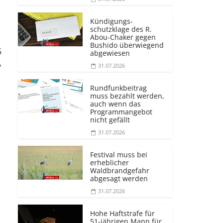
Kündigungs­
schutzklage des R.
Abou-Chaker gegen
Bushido überwiegend
G
abgewiesen
,
31.07.2026
Rundfunkbeitrag
muss bezahlt werden,
auch wenn das
Programmangebot
nicht gefällt
31.07.2026
Festival muss bei
erheblicher
Waldbrandgefahr
abgesagt werden
31.07.2026
Hohe Haftstrafe für
51-jährigen Mann für