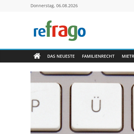
Zum
Donnerstag, 06.08.2026
Inhalt
springen
refrago
Rechtsfragen
online
DAS NEUESTE
FAMILIENRECHT
MIET
verständlich
erklärt
–
kostenlos