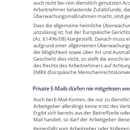
auch nicht bei rein dienstlich genutzten A
Arbeitnehmer belastende Zufallsfunde, die
Überwachungsmaßnahmen macht, sind geric
Dass die allgemeine heimliche Überwachu
unzulässig ist, hat der Europäische Geric
(Az. 61496/08) klargestellt. Danach muss
aufgrund einer allgemeinen Überwachungs
die Möglichkeit sowie über Art und Aus
Geschieht dies nicht, so stellt die einschr
des Rechts des Arbeitnehmers auf Achtung
EMRK (Europäische Menschenrechtskonvent
Private E-Mails dürfen nie mitgelesen w
Auch bei E-Mail-Konten, die nur zu dienst
Arbeitgeber allerdings keine trotz des Ver
Ergibt sich bereits aus der Betreffzeile o
Mail handelt, so darf der Arbeitgeber diese
Keinesfalls vom Arbeitgeber oder Kollegen