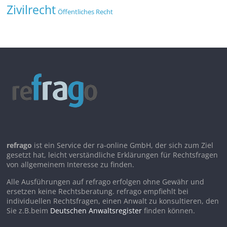
Zivilrecht
Öffentliches Recht
refrago
ist ein Service der ra-online GmbH, der sich zum Ziel
gesetzt hat, leicht verständliche Erklärungen für Rechtsfragen
von allgemeinem Interesse zu finden.
Alle Ausführungen auf refrago erfolgen ohne Gewähr und
ersetzen keine Rechtsberatung. refrago empfiehlt bei
individuellen Rechtsfragen, einen Anwalt zu konsultieren, den
Sie z.B.beim
Deutschen Anwaltsregister
finden können.