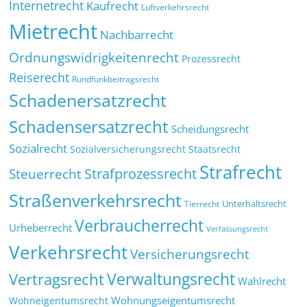
Internetrecht
Kaufrecht
Luftverkehrsrecht
Mietrecht
Nachbarrecht
Ordnungswidrigkeitenrecht
Prozessrecht
Reiserecht
Rundfunkbeitragsrecht
Schadenersatzrecht
Schadensersatzrecht
Scheidungsrecht
Sozialrecht
Sozialversicherungsrecht
Staatsrecht
Strafrecht
Strafprozessrecht
Steuerrecht
Straßenverkehrsrecht
Tierrecht
Unterhaltsrecht
Verbraucherrecht
Urheberrecht
Verfassungsrecht
Verkehrsrecht
Versicherungsrecht
Verwaltungsrecht
Vertragsrecht
Wahlrecht
Wohnungseigentumsrecht
Wohneigentumsrecht