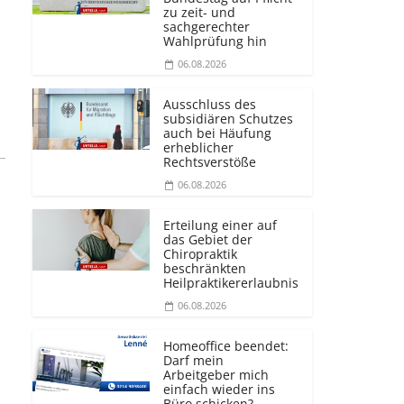
zu zeit- und
sachgerechter
Wahlprüfung hin
06.08.2026
Ausschluss des
subsidiären Schutzes
auch bei Häufung
erheblicher
Rechtsverstöße
06.08.2026
Erteilung einer auf
das Gebiet der
Chiropraktik
beschränkten
Heilprakti­kererlaubnis
06.08.2026
Homeoffice beendet:
Darf mein
Arbeitgeber mich
einfach wieder ins
Büro schicken?