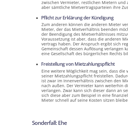
zwischen Vermieter, restlichen Mietern und 
aber sämtliche Miet­vertrags­parteien ihre Z
Pflicht zur Erklärung der Kündigung
Zum anderen können die anderen Mieter verpf
Mieter, der das Miet­verhältnis beenden mö
der Beendigung des Miet­verhältnisses mitzu
Voraussetzung ist aber, dass die anderen Mie
vertrags haben. Der Anspruch ergibt sich re
Gemein­schaft dessen Auflösung verlangen k
eine Gesellschaft des bürgerlichen Rechts bi
Frei­stellung von Miet­zahlungs­pflicht
Eine weitere Möglichkeit mag sein, dass die 
seiner Miet­zahlungs­pflicht freistellen. Dad
ist zwar im Innen­verhältnis zwischen den Mie
nach außen. Der Vermieter kann weiterhin di
verlangen. Zwar kann sich dieser dann an se
sich diese aber zum Beispiel in eine finanzie
Mieter schnell auf seine Kosten sitzen bleibe
Sonderfall: Ehe