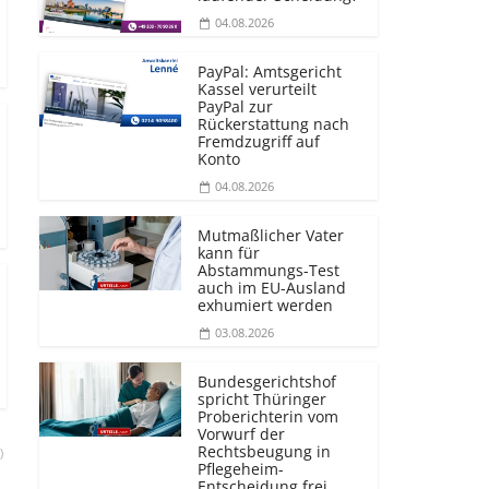
04.08.2026
PayPal: Amtsgericht
Kassel verurteilt
PayPal zur
Rückerstattung nach
Fremdzugriff auf
Konto
04.08.2026
Mutmaßlicher Vater
kann für
Abstammungs-Test
auch im EU-Ausland
exhumiert werden
03.08.2026
Bundesgerichtshof
spricht Thüringer
Proberichterin vom
Vorwurf der
Rechtsbeugung in
)
Pflegeheim-
Entscheidung frei