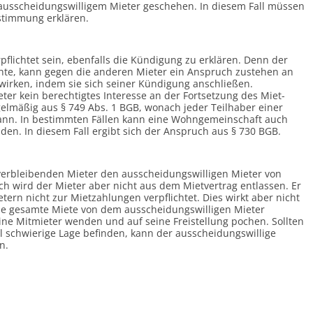
aus­scheidungs­willigem Mieter geschehen. In diesem Fall müssen
ustimmung erklären.
lichtet sein, ebenfalls die Kündigung zu erklären. Denn der
chte, kann gegen die anderen Mieter ein Anspruch zustehen an
wirken, indem sie sich seiner Kündigung anschließen.
ter kein berechtigtes Interesse an der Fortsetzung des Miet­
gelmäßig aus § 749 Abs. 1 BGB, wonach jeder Teilhaber einer
ann. In bestimmten Fällen kann eine Wohn­gemeinschaft auch
lden. In diesem Fall ergibt sich der Anspruch aus § 730 BGB.
ver­bleibenden Mieter den aus­scheidungs­willigen Mieter von
urch wird der Mieter aber nicht aus dem Mietvertrag entlassen. Er
tern nicht zur Miet­zahlungen verpflichtet. Dies wirkt aber nicht
e gesamte Miete von dem aus­scheidungs­willigen Mieter
ine Mitmieter wenden und auf seine Frei­stellung pochen. Sollten
ll schwierige Lage befinden, kann der aus­scheidungs­willige
n.