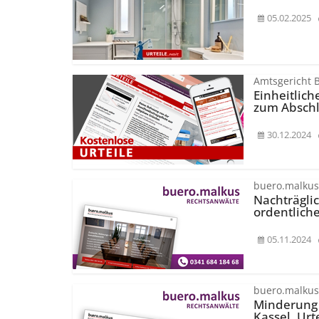
05.02.2025
Amtsgericht B
Einheitlic
zum Abschl
30.12.2024
buero.malkus
Nachträgli
ordentlich
05.11.2024
buero.malkus
Minderung 
Kassel, Urt