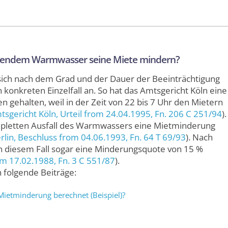
ehlendem Warmwasser seine Miete mindern?
ich nach dem Grad und der Dauer der Beeinträchtigung
 konkreten Einzelfall an. So hat das Amtsgericht Köln eine
 gehalten, weil in der Zeit von 22 bis 7 Uhr den Mietern
tsgericht Köln
, Urteil from 24.04.1995,
Fn. 206 C 251/94
).
ompletten Ausfall des Warmwassers eine Miet­minderung
rlin
, Beschluss from 04.06.1993,
Fn. 64 T 69/93
). Nach
in diesem Fall sogar eine Minderungs­quote von 15 %
rom 17.02.1988,
Fn. 3 C 551/87
).
 folgende Beiträge:
ietminderung berechnet (Beispiel)?