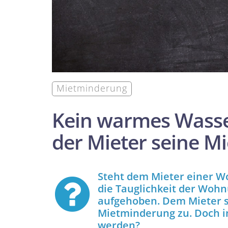
Mietminderung
Kein warmes Wasse
der Mieter seine M
Steht dem Mieter einer W
die Tauglichkeit der Wo
aufgehoben. Dem Mieter st
Miet­minderung zu. Doch 
werden?