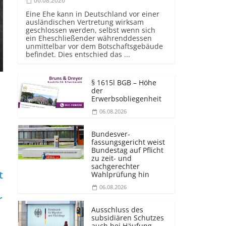
06.08.2026
Eine Ehe kann in Deutschland vor einer
ausländischen Vertretung wirksam
geschlossen werden, selbst wenn sich
ein Eheschließender währenddessen
unmittelbar vor dem Botschaftsgebäude
befindet. Dies entschied das ...
§ 1615l BGB – Höhe
der
Erwerbsobliegenheit
06.08.2026
Bundesver­
fassungsgericht weist
Bundestag auf Pflicht
zu zeit- und
sachgerechter
t
Wahlprüfung hin
06.08.2026
r
Ausschluss des
subsidiären Schutzes
auch bei Häufung