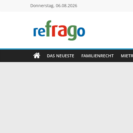
Zum
Donnerstag, 06.08.2026
Inhalt
springen
refrago
Rechtsfragen
online
DAS NEUESTE
FAMILIENRECHT
MIET
verständlich
erklärt
–
kostenlos