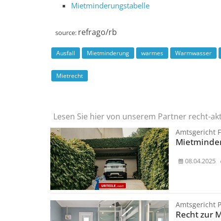
Mietminderungstabelle
refrago/rb
source:
Ausfall
Mietminderung
warmes
Warmwasser
Mietrecht
Lesen Sie hier von unserem Partner recht-ak
Amtsgericht 
Mietminder
08.04.2025
Amtsgericht 
Recht zur 