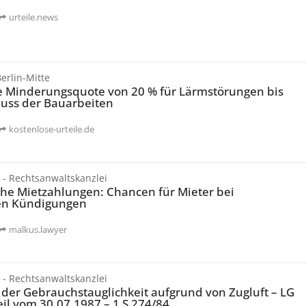
urteile.news
erlin-Mitte
he Minderungsquote von 20 % für Lärmstörungen bis
uss der Bauarbeiten
kostenlose-urteile.de
 - Rechtsanwaltskanzlei
che Mietzahlungen: Chancen für Mieter bei
en Kündigungen
malkus.lawyer
 - Rechtsanwaltskanzlei
der Gebrauchs­tauglichkeit aufgrund von Zugluft – LG
eil vom 30.07.1987 – 1 S 274/84