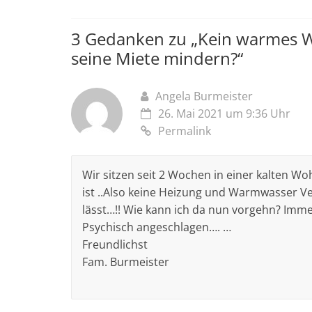
3 Gedanken zu „
Kein warmes W
seine Miete mindern?
“
Angela Burmeister
26. Mai 2021 um 9:36 Uhr
Permalink
Wir sitzen seit 2 Wochen in einer kalten W
ist ..Also keine Heizung und Warmwasser Ve
lässt…!! Wie kann ich da nun vorgehn? Imme
Psychisch angeschlagen…. …
Freundlichst
Fam. Burmeister