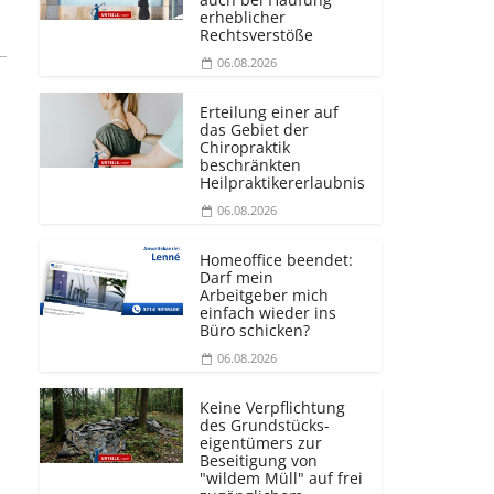
erheblicher
Rechtsverstöße
06.08.2026
Erteilung einer auf
das Gebiet der
Chiropraktik
beschränkten
Heilprakti­kererlaubnis
06.08.2026
Homeoffice beendet:
Darf mein
Arbeitgeber mich
einfach wieder ins
Büro schicken?
06.08.2026
Keine Verpflichtung
des Grundstücks­
eigentümers zur
Beseitigung von
"wildem Müll" auf frei