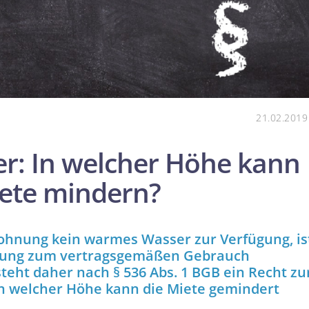
21.02.2019
r: In welcher Höhe kann
iete mindern?
ohnung kein warmes Wasser zur Verfügung, is
hnung zum vertragsgemäßen Gebrauch
eht daher nach § 536 Abs. 1 BGB ein Recht zu
in welcher Höhe kann die Miete gemindert