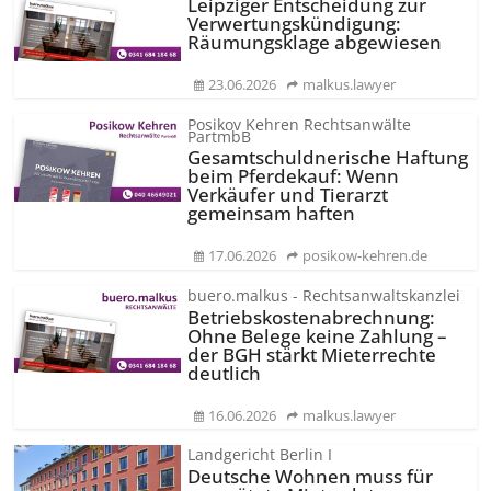
Leipziger Entscheidung zur
Verwertungs­kündigung:
Räumungsklage abgewiesen
23.06.2026
malkus.lawyer
Posikov Kehren Rechtsanwälte
PartmbB
Gesamtschuld­nerische Haftung
beim Pferdekauf: Wenn
Verkäufer und Tierarzt
gemeinsam haften
17.06.2026
posikow-kehren.de
buero.malkus - Rechtsanwaltskanzlei
Betriebskos­tenabrechnung:
Ohne Belege keine Zahlung –
der BGH stärkt Mieterrechte
deutlich
16.06.2026
malkus.lawyer
Landgericht Berlin I
Deutsche Wohnen muss für