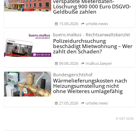
verspätete Mieterdaten-
Löschung 900 000 Euro DSGVO-
Geldbuße zahlen
15.06.2026
urteile.news
buero.malkus - Rechtsanwaltskanzlei
Polizeidurchsuchung
beschädigt Mietwohnung – Wer
zahlt den Schaden?
09.06.2026
malkus.lawyer
Bundesgerichtshof
Wärmeliefe­rungskosten nach
Heizungsumstellung nicht
ohne Weiteres umlagefähig
27.05.2026
urteile.news
#1687 (
828
)