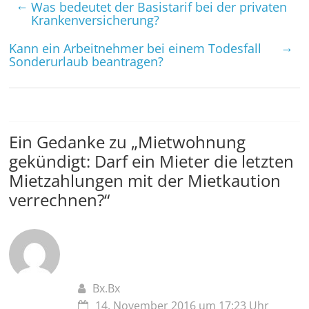
←
Was bedeutet der Basistarif bei der privaten
Kranken­versicherung?
→
Kann ein Arbeit­nehmer bei einem Todesfall
Sonder­urlaub beantragen?
Ein Gedanke zu „
Mietwohnung
gekündigt: Darf ein Mieter die letzten
Miet­zahlungen mit der Mietkaution
verrechnen?
“
Bx.Bx
14. November 2016 um 17:23 Uhr