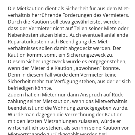
Die Mietkaution dient als Sicherheit für aus dem Miet­
verhältnis her­rührende Forderungen des Vermieters.
Durch die Kaution soll etwa gewähr­leistet werden,
dass der Vermieter nicht auf Teilen seiner Miete oder
Nebenkosten sitzen bleibt. Auch eventuell anfallende
Reparatur­kosten nach Beendigung des Miet­
verhältnisses sollen damit abgedeckt werden. Der
Kaution kommt somit ein Sicherungs­zweck zu.
Diesem Sicherungs­zweck würde es entgegen­stehen,
wenn der Mieter die Kaution „abwohnen“ könnte.
Denn in diesem Fall würde dem Vermieter keine
Sicherheit mehr zur Verfügung stehen, aus der er sich
befriedigen könnte.
Zudem hat ein Mieter nur dann Anspruch auf Rück­
zahlung seiner Mietkaution, wenn das Miet­verhältnis
beendet ist und die Wohnung zurück­gegeben wurde.
Würde man dagegen die Verrechnung der Kaution
mit den letzten Miet­zahlungen zulassen, würde er
wirtschaftlich so stehen, als sei ihm seine Kaution vor
Miet­vertrag­ende zurück­gezahlt worden (vgl.