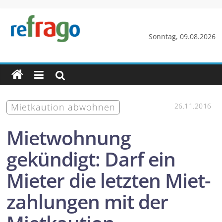
Zum
Inhalt
springen
refrago
Sonntag, 09.08.2026
Rechtsfragen
online
verständlich
erklärt
Mietkaution abwohnen
26.11.2016
–
kostenlos
Mietwohnung
gekündigt: Darf ein
Mieter die letzten Miet­
zahlungen mit der