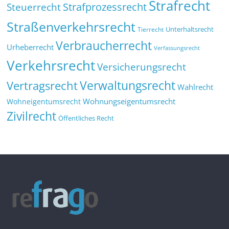
Strafrecht
Strafprozessrecht
Steuerrecht
Straßenverkehrsrecht
Tierrecht
Unterhaltsrecht
Verbraucherrecht
Urheberrecht
Verfassungsrecht
Verkehrsrecht
Versicherungsrecht
Verwaltungsrecht
Vertragsrecht
Wahlrecht
Wohnungseigentumsrecht
Wohneigentumsrecht
Zivilrecht
Öffentliches Recht