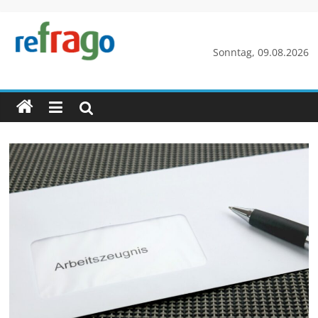
Zum
Inhalt
springen
refrago
Sonntag, 09.08.2026
Rechtsfragen
online
verständlich
erklärt
–
kostenlos