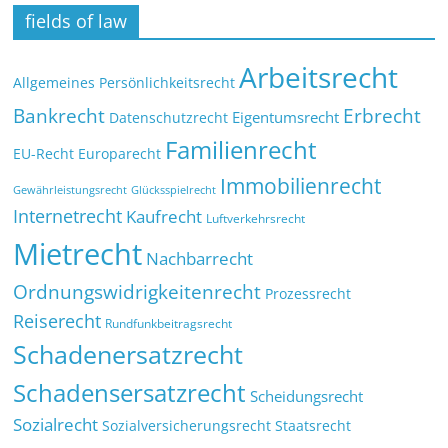
fields of law
Arbeitsrecht
Allgemeines Persönlichkeitsrecht
Bankrecht
Erbrecht
Eigentumsrecht
Datenschutzrecht
Familienrecht
EU-Recht
Europarecht
Immobilienrecht
Glücksspielrecht
Gewährleistungsrecht
Internetrecht
Kaufrecht
Luftverkehrsrecht
Mietrecht
Nachbarrecht
Ordnungswidrigkeitenrecht
Prozessrecht
Reiserecht
Rundfunkbeitragsrecht
Schadenersatzrecht
Schadensersatzrecht
Scheidungsrecht
Sozialrecht
Sozialversicherungsrecht
Staatsrecht