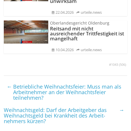
unwirksam
22.04.2026
urteile.news
Oberlandesgericht Oldenburg
Reitsand mit nicht
ausreichender Trittfestigkeit ist
mangelhaft
10.04.2026
urteile.news
#1043 (
506
)
←
Betrieb­liche Weihnachts­feier: Muss man als
Arbeit­nehmer an der Weihnachts­feier
teilnehmen?
→
Weihnachts­geld: Darf der Arbeitgeber das
Weihnachts­geld bei Krankheit des Arbeit­
nehmers kürzen?