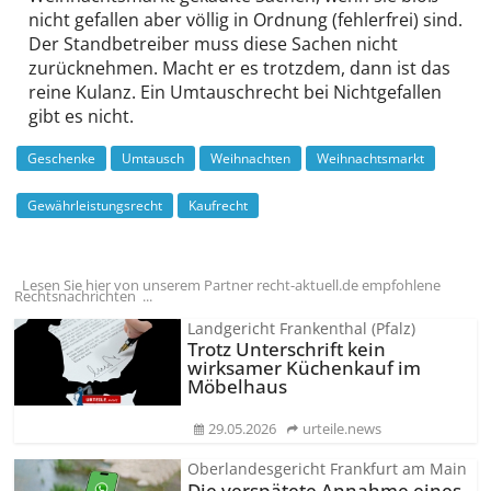
nicht gefallen aber völlig in Ordnung (fehlerfrei) sind.
Der Standbetreiber muss diese Sachen nicht
zurücknehmen. Macht er es trotzdem, dann ist das
reine Kulanz. Ein Umtauschrecht bei Nichtgefallen
gibt es nicht.
Geschenke
Umtausch
Weihnachten
Weihnachtsmarkt
Gewährleistungsrecht
Kaufrecht
Lesen Sie hier von unserem Partner recht-aktuell.de empfohlene
Rechtsnachrichten ...
Landgericht Frankenthal (Pfalz)
Trotz Unterschrift kein
wirksamer Küchenkauf im
Möbelhaus
29.05.2026
urteile.news
Oberlandesgericht Frankfurt am Main
Die verspätete Annahme eines