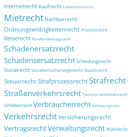
Internetrecht
Kaufrecht
Luftverkehrsrecht
Mietrecht
Nachbarrecht
Ordnungswidrigkeitenrecht
Prozessrecht
Reiserecht
Rundfunkbeitragsrecht
Schadenersatzrecht
Schadensersatzrecht
Scheidungsrecht
Sozialrecht
Sozialversicherungsrecht
Staatsrecht
Strafrecht
Strafprozessrecht
Steuerrecht
Straßenverkehrsrecht
Tierrecht
Unterhaltsrecht
Verbraucherrecht
Urheberrecht
Verfassungsrecht
Verkehrsrecht
Versicherungsrecht
Verwaltungsrecht
Vertragsrecht
Wahlrecht