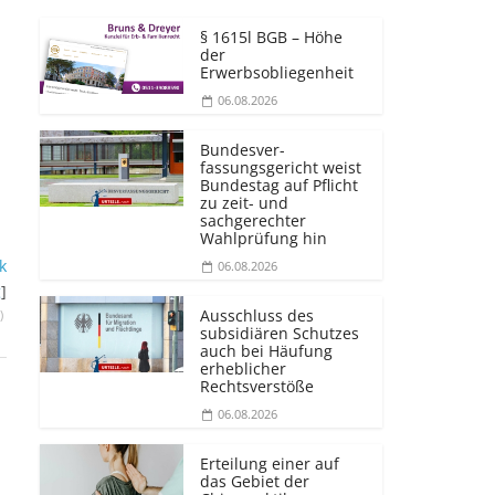
§ 1615l BGB – Höhe
der
Erwerbsobliegenheit
06.08.2026
Bundesver­
fassungsgericht weist
Bundestag auf Pflicht
zu zeit- und
sachgerechter
Wahlprüfung hin
k
06.08.2026
g
]
Ausschluss des
)
subsidiären Schutzes
auch bei Häufung
erheblicher
Rechtsverstöße
06.08.2026
Erteilung einer auf
das Gebiet der