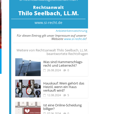
Rechtsanwalt
Thilo Seelbach, LL.M.
www.si-recht.de
Anbieterkennzeichnung
Für diesen Eintrag gilt unser Impressum auf unserer
Webseite
www.si-recht.de
!
Weitere von Rechtsanwalt Thilo Seelbach, LL.M.
beantwortete Rechtsfragen
Was sind Hammer­­schlags­
recht und Leiter­recht?
26.08.2024
0
Hauskauf: Wem gehört das
Heizöl, wenn ein Haus
verkauft wird?
12.08.2024
5
Ist eine Online-Scheidung
billiger?
07.06.2024
0