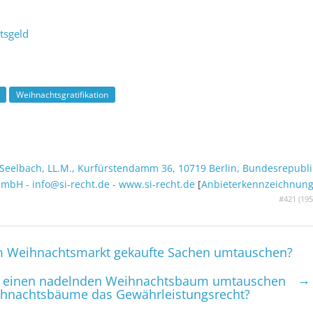
tsgeld
Weihnachtsgratifikation
 Seelbach, LL.M.
,
Kurfürstendamm 36
,
10719
Berlin
,
Bundesrepubli
t mbH
-
info@si-recht.de
-
www.si-recht.de
[
Anbieter­kenn­zeichnun
#421 (
195
m Weihnachtsmarkt gekaufte Sachen umtauschen?
→
 einen nadelnden Weihnachtsbaum umtauschen
eihnachtsbäume das Gewährleistungsrecht?