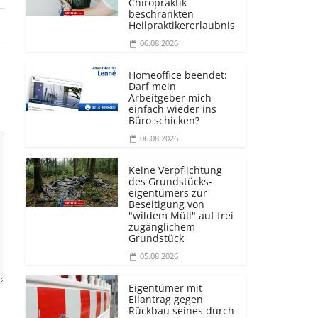
Chiropraktik
beschränkten
Heilprakti­kererlaubnis
06.08.2026
Homeoffice beendet:
Darf mein
Arbeitgeber mich
einfach wieder ins
Büro schicken?
06.08.2026
Keine Verpflichtung
des Grundstücks­
eigentümers zur
Beseitigung von
"wildem Müll" auf frei
zugänglichem
Grundstück
05.08.2026
Eigentümer mit
Eilantrag gegen
Rückbau seines durch