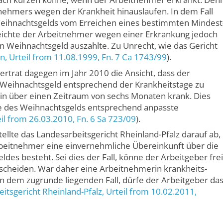
nehmers wegen der Krankheit hinaus­laufen. In dem Fall
eihnachts­gelds vom Erreichen eines bestimmten Mindest
eichte der Arbeit­nehmer wegen einer Erkrankung jedoch
n Weihnachts­geld auszahlte. Zu Unrecht, wie das Gericht
in
, Urteil from 11.08.1999,
Fn. 7 Ca 1743/99
).
vertrat dagegen im Jahr 2010 die Ansicht, dass der
Weihnachts­geld entsprechend der Krankheits­tage zu
rin über einen Zeitraum von sechs Monaten krank. Dies
he des Weihnachts­gelds entsprechend anpasste
eil from 26.03.2010,
Fn. 6 Sa 723/09
).
llte das Landes­arbeits­gericht Rheinland-Pfalz darauf ab,
it­nehmer eine ein­vernehmliche Über­einkunft über die
eldes besteht. Sei dies der Fall, könne der Arbeitgeber frei
scheiden. War daher eine Arbeit­nehmerin krankheits­
 in dem zugrunde liegenden Fall, dürfe der Arbeitgeber da
itsgericht Rheinland-Pfalz
, Urteil from 10.02.2011,