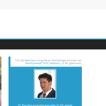
Für die Beantwortung dieser Rechts­frage konnten wir
Rechtsanwalt Thilo Seelbach, LL.M.
gewinnen.
SI Rechtsanwalts­gesellschaft mbH