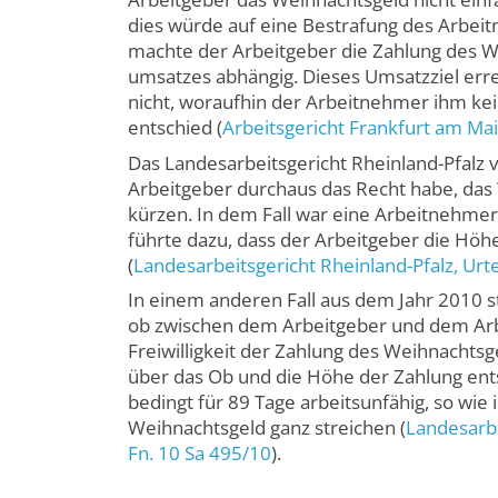
dies würde auf eine Bestrafung des Arbeit­
machte der Arbeitgeber die Zahlung des W
umsatzes abhängig. Dieses Umsatzziel err
nicht, woraufhin der Arbeit­nehmer ihm kei
entschied (
Arbeitsgericht Frankfurt am Ma
Das Landes­arbeits­gericht Rheinland-Pfalz 
Arbeitgeber durchaus das Recht habe, das 
kürzen. In dem Fall war eine Arbeit­nehme
führte dazu, dass der Arbeitgeber die Hö
(
Landesarbeitsgericht Rheinland-Pfalz
, Urt
In einem anderen Fall aus dem Jahr 2010 ste
ob zwischen dem Arbeitgeber und dem Arbe
Frei­willigkeit der Zahlung des Weihnachts­g
über das Ob und die Höhe der Zahlung ent
bedingt für 89 Tage arbeits­unfähig, so wie
Weihnachts­geld ganz streichen (
Landesarbe
Fn. 10 Sa 495/10
).