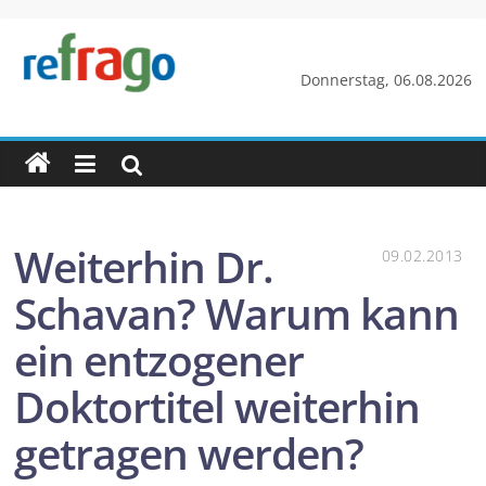
Zum
Inhalt
springen
refrago
Donnerstag, 06.08.2026
Rechtsfragen
online
verständlich
erklärt
–
Weiterhin Dr.
09.02.2013
kostenlos
Schavan? Warum kann
ein entzogener
Doktortitel weiterhin
getragen werden?