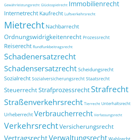
Immobilienrecht
Glücksspielrecht
Gewährleistungsrecht
Internetrecht
Kaufrecht
Luftverkehrsrecht
Mietrecht
Nachbarrecht
Ordnungswidrigkeitenrecht
Prozessrecht
Reiserecht
Rundfunkbeitragsrecht
Schadenersatzrecht
Schadensersatzrecht
Scheidungsrecht
Sozialrecht
Sozialversicherungsrecht
Staatsrecht
Strafrecht
Strafprozessrecht
Steuerrecht
Straßenverkehrsrecht
Tierrecht
Unterhaltsrecht
Verbraucherrecht
Urheberrecht
Verfassungsrecht
Verkehrsrecht
Versicherungsrecht
Verwaltungsrecht
Vertragsrecht
Wahlrecht