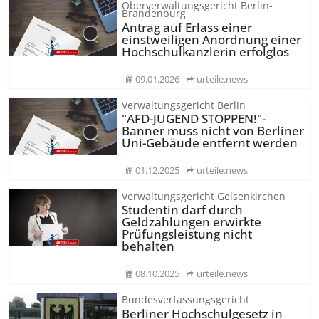
Oberverwaltungsgericht Berlin-
Brandenburg
Antrag auf Erlass einer
einstweiligen Anordnung einer
Hochschulkanzlerin erfolglos
09.01.2026
urteile.news
Verwaltungsgericht Berlin
"AFD-JUGEND STOPPEN!"-
Banner muss nicht von Berliner
Uni-Gebäude entfernt werden
01.12.2025
urteile.news
Verwaltungsgericht Gelsenkirchen
Studentin darf durch
Geldzahlungen erwirkte
Prüfungsleistung nicht
behalten
08.10.2025
urteile.news
Bundesverfassungsgericht
Berliner Hochschulgesetz in