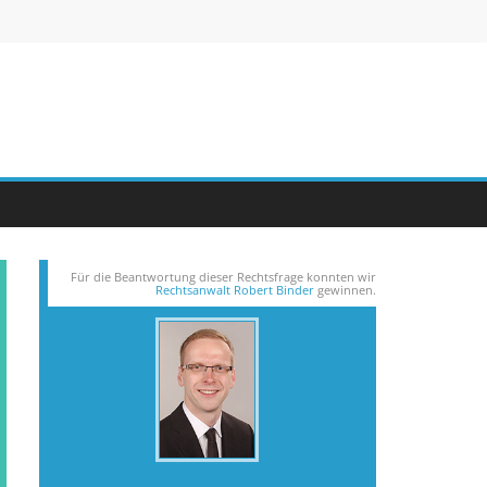
Für die Beantwortung dieser Rechts­frage konnten wir
Rechtsanwalt Robert Binder
gewinnen.