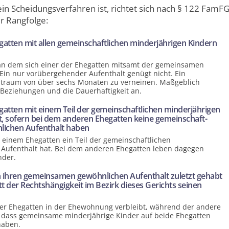
in Scheidungs­verfahren ist, richtet sich nach § 122 FamFG
er Rangfolge:
egatten mit allen gemeinschaft­lichen minderjährigen Kindern
 an dem sich einer der Ehegatten mitsamt der gemeinsamen
. Ein nur vorübergehender Aufenthalt genügt nicht. Ein
eitraum von über sechs Monaten zu verneinen. Maßgeblich
Beziehungen und die Dauerhaftigkeit an.
egatten mit einem Teil der gemeinschaft­lichen minderjährigen
t, sofern bei dem anderen Ehegatten keine gemeinschaft­
nlichen Aufenthalt haben
i einem Ehegatten ein Teil der gemeinschaft­lichen
 Aufenthalt hat. Bei dem anderen Ehegatten leben dagegen
nder.
en ihren gemeinsamen gewöhnlichen Aufenthalt zuletzt gehabt
tt der Rechtshängigkeit im Bezirk dieses Gerichts seinen
r der Ehegatten in der Ehewohnung verbleibt, während der andere
ll, dass gemeinsame minder­jährige Kinder auf beide Ehegatten
haben.