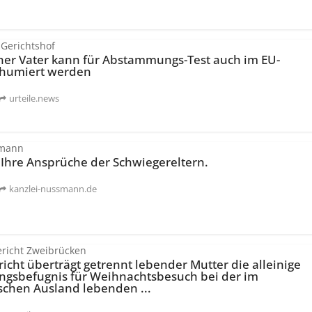
 Gerichtshof
er Vater kann für Abstammungs-Test auch im EU-
xhumiert werden
urteile.news
smann
 Ihre Ansprüche der Schwiegereltern.
kanzlei-nussmann.de
richt Zweibrücken
icht überträgt getrennt lebender Mutter die alleinige
ngs­befugnis für Weihnachtsbesuch bei der im
schen Ausland lebenden ...