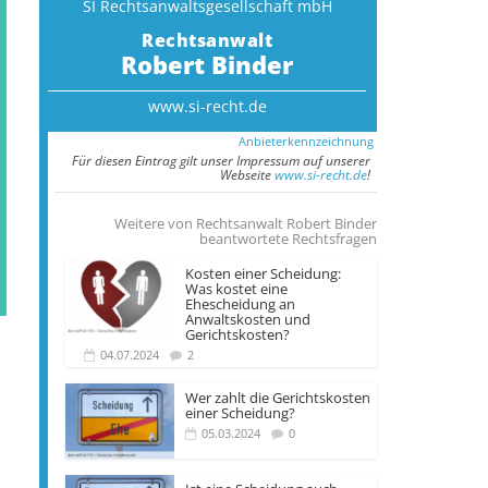
SI Rechtsanwalts­gesellschaft mbH
Rechtsanwalt
Robert Binder
www.si-recht.de
Anbieterkennzeichnung
Für diesen Eintrag gilt unser Impressum auf unserer
Webseite
www.si-recht.de
!
Weitere von Rechtsanwalt Robert Binder
beantwortete Rechtsfragen
Kosten einer Scheidung:
Was kostet eine
Ehescheidung an
Anwaltskosten und
Gerichtskosten?
04.07.2024
2
Wer zahlt die Gerichts­kosten
einer Scheidung?
05.03.2024
0