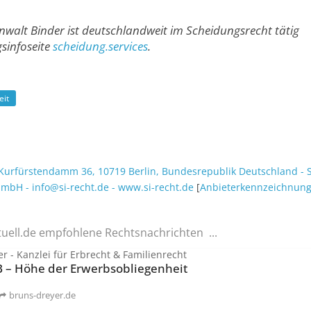
nwalt Binder ist deutschland­weit im Scheidungs­recht tätig
­info­seite
scheidung.services
.
eit
Kurfürstendamm 36
,
10719
Berlin
,
Bundesrepublik Deutschland
-
S
t mbH
-
info@si-recht.de
-
www.si-recht.de
[
Anbieter­kenn­zeichnun
tuell.de empfohlene Rechtsnachrichten ...
r - Kanzlei für Erbrecht & Familienrecht
B – Höhe der Erwerbsobliegenheit
bruns-dreyer.de