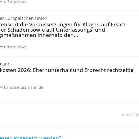
urteile.news
der Europäischen Union
tisiert die Voraussetzungen für Klagen auf Ersatz
ler Schäden sowie auf Unterlassungs- und
gs­maßnahmen innerhalb der ...
urteile.news
smann
osten 2026: Elternunterhalt und Erbrecht rechtzeitig
kanzlei-nussmann.de
#1927 (
948
teuer abgesetzt werden?