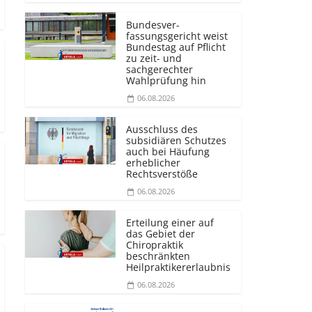
Bundesver­
fassungsgericht weist
Bundestag auf Pflicht
zu zeit- und
sachgerechter
Wahlprüfung hin
06.08.2026
Ausschluss des
subsidiären Schutzes
auch bei Häufung
erheblicher
Rechtsverstöße
06.08.2026
Erteilung einer auf
das Gebiet der
Chiropraktik
beschränkten
Heilprakti­kererlaubnis
06.08.2026