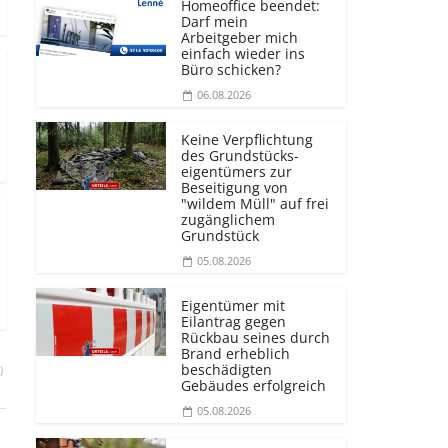
Homeoffice beendet:
Darf mein
Arbeitgeber mich
einfach wieder ins
Büro schicken?
06.08.2026
Keine Verpflichtung
des Grundstücks­
eigentümers zur
Beseitigung von
"wildem Müll" auf frei
zugänglichem
Grundstück
05.08.2026
Eigentümer mit
Eilantrag gegen
Rückbau seines durch
Brand erheblich
beschädigten
)
Gebäudes erfolgreich
05.08.2026