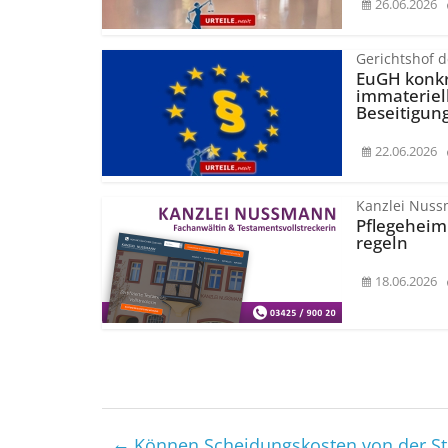
26.06.2026
Gerichtshof 
EuGH konkre
immateriel
Beseitigun
22.06.2026
Kanzlei Nus
Pflegeheimk
regeln
18.06.2026
←
Können Scheidungs­kosten von der S