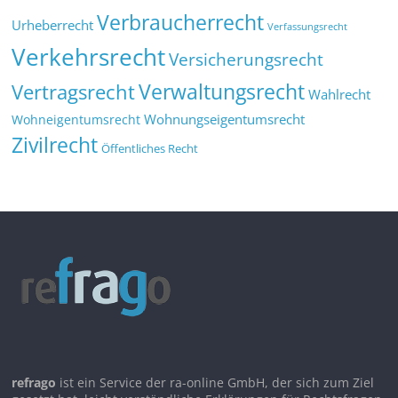
Verbraucherrecht
Urheberrecht
Verfassungsrecht
Verkehrsrecht
Versicherungsrecht
Verwaltungsrecht
Vertragsrecht
Wahlrecht
Wohnungseigentumsrecht
Wohneigentumsrecht
Zivilrecht
Öffentliches Recht
refrago
ist ein Service der ra-online GmbH, der sich zum Ziel