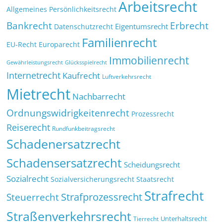
Arbeitsrecht
Allgemeines Persönlichkeitsrecht
Bankrecht
Erbrecht
Eigentumsrecht
Datenschutzrecht
Familienrecht
EU-Recht
Europarecht
Immobilienrecht
Glücksspielrecht
Gewährleistungsrecht
Internetrecht
Kaufrecht
Luftverkehrsrecht
Mietrecht
Nachbarrecht
Ordnungswidrigkeitenrecht
Prozessrecht
Reiserecht
Rundfunkbeitragsrecht
Schadenersatzrecht
Schadensersatzrecht
Scheidungsrecht
Sozialrecht
Sozialversicherungsrecht
Staatsrecht
Strafrecht
Strafprozessrecht
Steuerrecht
Straßenverkehrsrecht
Tierrecht
Unterhaltsrecht