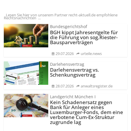
Lesen Sie hier von unserem Partner recht-aktuell.de empfohlene
Rechtsnachrichten ...
Bundesgerichtshof
BGH kippt Jahresentgelte für
die Führung von sog.Riester-
Bausparverträgen
29.07.2026
urteile.news
Darlehensvertrag
Darlehensvertrag vs.
Schenkungsvertrag
28.07.2026
anwaltsregister.de
Landgericht München I
Kein Schadenersatz gegen
Bank für Anleger eines
Luxemburger-Fonds, dem eine
verbotene Cum-Ex-Struktur
zugrunde lag