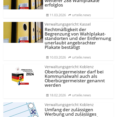
weiterer 288 Wahlplakate
erfolglos
11.03.2026
urteile.news
Verwaltungsgericht Kassel
Rechtmäßigkeit der
Begrenzung von Wahlplakat­
standorten und der Entfernung
unerlaubt angebrachter
Plakate bestätigt
10.03.2026
urteile.news
Verwaltungsgericht Koblenz
Oberbürgermeister darf bei
Kommunalwahl auch als
Oberbürgermeister genannt
werden
18.02.2026
urteile.news
Verwaltungsgericht Koblenz
Umfang der zulässigen
Werbung und zulässiges