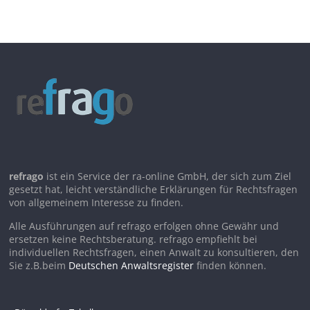
refrago
ist ein Service der ra-online GmbH, der sich zum Ziel
gesetzt hat, leicht verständliche Erklärungen für Rechtsfragen
von allgemeinem Interesse zu finden.
Alle Ausführungen auf refrago erfolgen ohne Gewähr und
ersetzen keine Rechtsberatung. refrago empfiehlt bei
individuellen Rechtsfragen, einen Anwalt zu konsultieren, den
Sie z.B.beim
Deutschen Anwaltsregister
finden können.