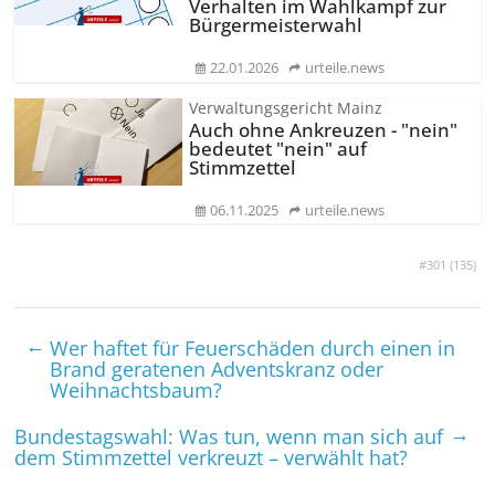
Verhalten im Wahlkampf zur
Bürgermeisterwahl
22.01.2026
urteile.news
Verwaltungsgericht Mainz
Auch ohne Ankreuzen - "nein"
bedeutet "nein" auf
Stimmzettel
06.11.2025
urteile.news
#301 (
135
)
←
Wer haftet für Feuer­schäden durch einen in
Brand geratenen Advents­kranz oder
Weihnachts­baum?
→
Bundestagswahl: Was tun, wenn man sich auf
dem Stimmzettel verkreuzt – verwählt hat?