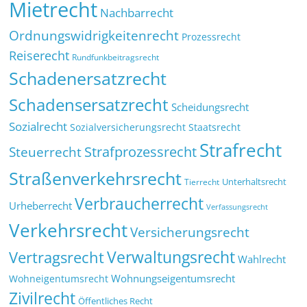
Mietrecht
Nachbarrecht
Ordnungswidrigkeitenrecht
Prozessrecht
Reiserecht
Rundfunkbeitragsrecht
Schadenersatzrecht
Schadensersatzrecht
Scheidungsrecht
Sozialrecht
Sozialversicherungsrecht
Staatsrecht
Strafrecht
Strafprozessrecht
Steuerrecht
Straßenverkehrsrecht
Tierrecht
Unterhaltsrecht
Verbraucherrecht
Urheberrecht
Verfassungsrecht
Verkehrsrecht
Versicherungsrecht
Verwaltungsrecht
Vertragsrecht
Wahlrecht
Wohnungseigentumsrecht
Wohneigentumsrecht
Zivilrecht
Öffentliches Recht