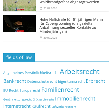
Waldbrandgefahr abgesagt werden
31.07.2026
Hohe Haftstrafe für 51-jährigen Mann
für Cybergrooming (die gezielte
Anbahnung sexueller Kontakte zu
Minderjährigen)
30.07.2026
fields of law
Arbeitsrecht
Allgemeines Persönlichkeitsrecht
Bankrecht
Erbrecht
Eigentumsrecht
Datenschutzrecht
Familienrecht
EU-Recht
Europarecht
Immobilienrecht
Glücksspielrecht
Gewährleistungsrecht
Internetrecht
Kaufrecht
Luftverkehrsrecht