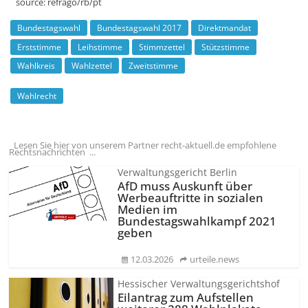
source:
refrago/rb/pt
Bundestagswahl
Bundestagswahl 2017
Direktmandat
Erststimme
Leihstimme
Stimmzettel
Stützstimme
Wahlkreis
Wahlzettel
Zweitstimme
Wahlrecht
Lesen Sie hier von unserem Partner recht-aktuell.de empfohlene
Rechtsnachrichten ...
Verwaltungsgericht Berlin
AfD muss Auskunft über
Werbeauftritte in sozialen
Medien im
Bundestagswahlkampf 2021
geben
12.03.2026
urteile.news
Hessischer Verwaltungsgerichtshof
Eilantrag zum Aufstellen