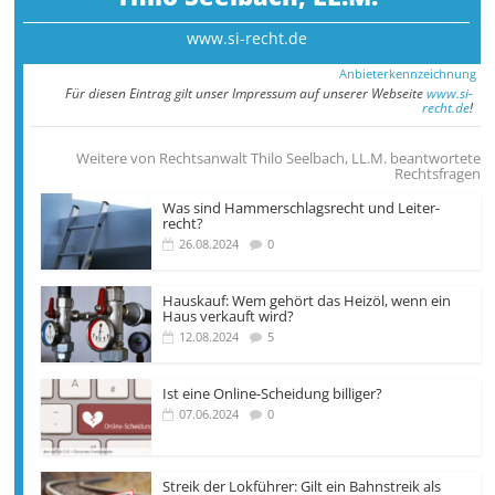
www.si-recht.de
Anbieterkennzeichnung
Für diesen Eintrag gilt unser Impressum auf unserer Webseite
www.si-
recht.de
!
Weitere von Rechtsanwalt Thilo Seelbach, LL.M. beantwortete
Rechtsfragen
Was sind Hammer­­schlags­recht und Leiter­
recht?
26.08.2024
0
Hauskauf: Wem gehört das Heizöl, wenn ein
Haus verkauft wird?
12.08.2024
5
Ist eine Online-Scheidung billiger?
07.06.2024
0
Streik der Lokführer: Gilt ein Bahnstreik als