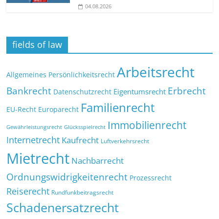
04.08.2026
fields of law
Arbeitsrecht
Allgemeines Persönlichkeitsrecht
Bankrecht
Erbrecht
Eigentumsrecht
Datenschutzrecht
Familienrecht
EU-Recht
Europarecht
Immobilienrecht
Glücksspielrecht
Gewährleistungsrecht
Internetrecht
Kaufrecht
Luftverkehrsrecht
Mietrecht
Nachbarrecht
Ordnungswidrigkeitenrecht
Prozessrecht
Reiserecht
Rundfunkbeitragsrecht
Schadenersatzrecht