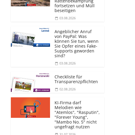
Rattenbekämpfung
fortsetzen und Müll
beseitigen
03.08.2026
Angeblicher Anruf
von PayPal: Was
können Sie tun, wenn
Sie Opfer eines Fake-
Supports geworden
sind?
03.08.2026
Checkliste für
Transparenz­pflichten
02.08.2026
KI-Firma darf
Melodien wie
"Atemlos", "Rasputin",
"Forever Young",
"Mambo No. 5" nicht
ungefragt nutzen
31.07.2026