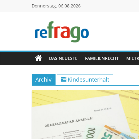
Zum
Donnerstag, 06.08.2026
Inhalt
springen
refrago
Rechtsfragen
online
DAS NEUESTE
FAMILIENRECHT
MIET
verständlich
erklärt
Archiv
Kindesunterhalt
–
kostenlos