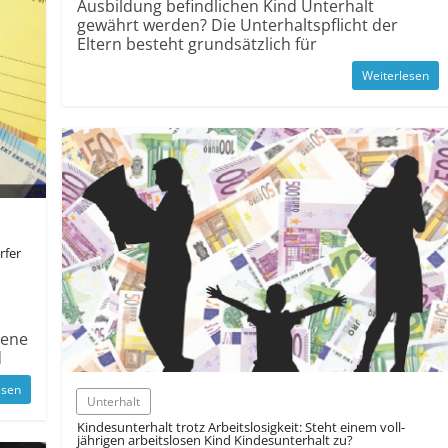
Ausbildung befindlichen Kind Unterhalt
gewährt werden? Die Unterhalts­pflicht der
Eltern besteht grund­sätzlich für
Weiterlesen
rfer
bene
d
esen
Unterhalt
Kindes­unterhalt trotz Arbeits­losig­keit: Steht einem voll­
jährigen arbeits­losen Kind Kindes­unterhalt zu?