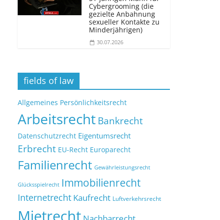
Cybergrooming (die
gezielte Anbahnung
sexueller Kontakte zu
Minderjährigen)
30.07.2026
fields of law
Allgemeines Persönlichkeitsrecht
Arbeitsrecht
Bankrecht
Eigentumsrecht
Datenschutzrecht
Erbrecht
EU-Recht
Europarecht
Familienrecht
Gewährleistungsrecht
Immobilienrecht
Glücksspielrecht
Internetrecht
Kaufrecht
Luftverkehrsrecht
Mietrecht
Nachbarrecht