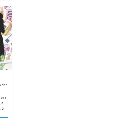
h der
tern
ge
g,