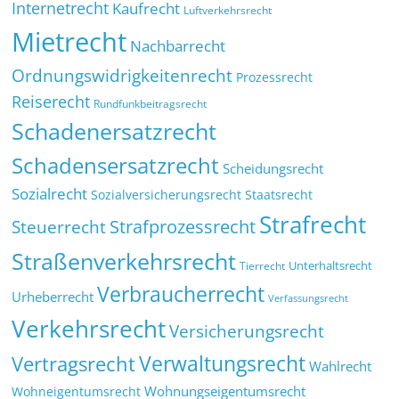
Internetrecht
Kaufrecht
Luftverkehrsrecht
Mietrecht
Nachbarrecht
Ordnungswidrigkeitenrecht
Prozessrecht
Reiserecht
Rundfunkbeitragsrecht
Schadenersatzrecht
Schadensersatzrecht
Scheidungsrecht
Sozialrecht
Sozialversicherungsrecht
Staatsrecht
Strafrecht
Strafprozessrecht
Steuerrecht
Straßenverkehrsrecht
Tierrecht
Unterhaltsrecht
Verbraucherrecht
Urheberrecht
Verfassungsrecht
Verkehrsrecht
Versicherungsrecht
Verwaltungsrecht
Vertragsrecht
Wahlrecht
Wohnungseigentumsrecht
Wohneigentumsrecht