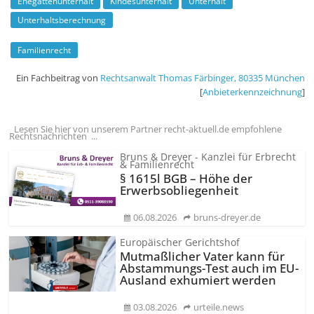
Ehegattenunterhalt
Kindesunterhalt
Unterhalt
Unterhaltsberechnung
Familienrecht
Ein Fachbeitrag von
Rechtsanwalt Thomas Färbinger
,
80335
München
[
Anbieter­kenn­zeichnung
]
Lesen Sie hier von unserem Partner recht-aktuell.de empfohlene
Rechtsnachrichten ...
Bruns & Dreyer - Kanzlei für Erbrecht
& Familienrecht
§ 1615l BGB – Höhe der
Erwerbsobliegenheit
06.08.2026
bruns-dreyer.de
Europäischer Gerichtshof
Mutmaßlicher Vater kann für
Abstammungs-Test auch im EU-
Ausland exhumiert werden
03.08.2026
urteile.news