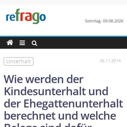
Zum
Inhalt
springen
refrago
Sonntag, 09.08.2026
Rechtsfragen
online
verständlich
erklärt
Unterhalt
26.11.2014
–
kostenlos
Wie werden der
Kindesunterhalt und
der Ehegattenunterhalt
berechnet und welche