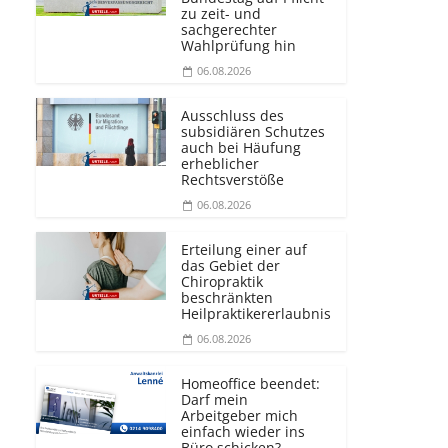
zu zeit- und
sachgerechter
Wahlprüfung hin
06.08.2026
Ausschluss des
subsidiären Schutzes
auch bei Häufung
erheblicher
Rechtsverstöße
06.08.2026
Erteilung einer auf
das Gebiet der
Chiropraktik
beschränkten
Heilprakti­kererlaubnis
06.08.2026
Homeoffice beendet:
Darf mein
Arbeitgeber mich
einfach wieder ins
Büro schicken?