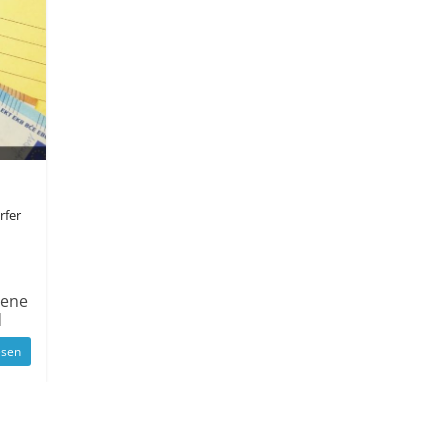
rfer
bene
d
esen