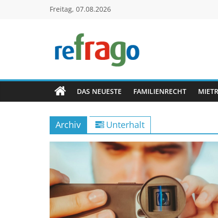
Zum
Freitag, 07.08.2026
Inhalt
springen
refrago
Rechtsfragen
online
DAS NEUESTE
FAMILIENRECHT
MIET
verständlich
erklärt
Archiv
Unterhalt
–
kostenlos