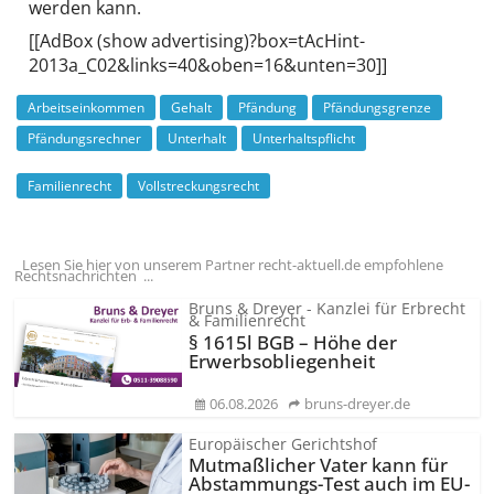
werden kann.
[[AdBox (show advertising)?box=tAcHint-
2013a_C02&links=40&oben=16&unten=30]]
Arbeitseinkommen
Gehalt
Pfändung
Pfändungsgrenze
Pfändungsrechner
Unterhalt
Unterhaltspflicht
Familienrecht
Vollstreckungsrecht
Lesen Sie hier von unserem Partner recht-aktuell.de empfohlene
Rechtsnachrichten ...
Bruns & Dreyer - Kanzlei für Erbrecht
& Familienrecht
§ 1615l BGB – Höhe der
Erwerbsobliegenheit
06.08.2026
bruns-dreyer.de
Europäischer Gerichtshof
Mutmaßlicher Vater kann für
Abstammungs-Test auch im EU-