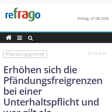
Zum
Inhalt
springen
refrago
Freitag, 07.08.2026
Rechtsfragen
online
verständlich
erklärt
Pfändungsgrenze
01.12.2014
–
kostenlos
Erhöhen sich die
Pfändungsfreigrenzen
bei einer
Unterhaltspflicht und