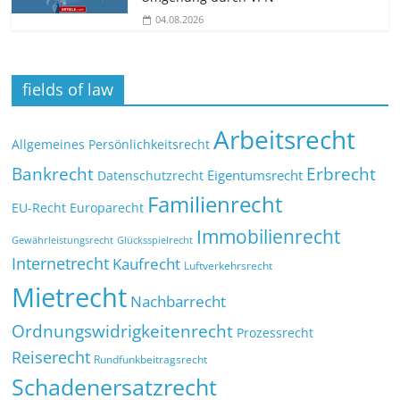
04.08.2026
fields of law
Arbeitsrecht
Allgemeines Persönlichkeitsrecht
Bankrecht
Erbrecht
Eigentumsrecht
Datenschutzrecht
Familienrecht
EU-Recht
Europarecht
Immobilienrecht
Glücksspielrecht
Gewährleistungsrecht
Internetrecht
Kaufrecht
Luftverkehrsrecht
Mietrecht
Nachbarrecht
Ordnungswidrigkeitenrecht
Prozessrecht
Reiserecht
Rundfunkbeitragsrecht
Schadenersatzrecht