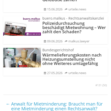
15.06.2026
urteile.news
buero.malkus - Rechtsanwaltskanzlei
Polizeidurchsuchung
beschädigt Mietwohnung – Wer
zahlt den Schaden?
09.06.2026
malkus.lawyer
Bundesgerichtshof
Wärmeliefe­rungskosten nach
Heizungsumstellung nicht
ohne Weiteres umlagefähig
27.05.2026
urteile.news
#131 (
50
)
←
Anwalt für Miet­minderung: Braucht man für
eine Miet­minderung einen Rechtsanwalt?