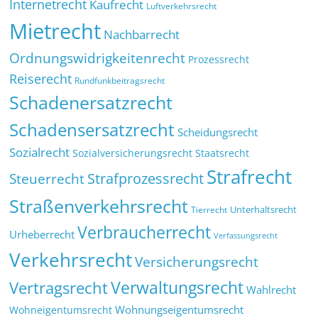
Internetrecht
Kaufrecht
Luftverkehrsrecht
Mietrecht
Nachbarrecht
Ordnungswidrigkeitenrecht
Prozessrecht
Reiserecht
Rundfunkbeitragsrecht
Schadenersatzrecht
Schadensersatzrecht
Scheidungsrecht
Sozialrecht
Sozialversicherungsrecht
Staatsrecht
Strafrecht
Strafprozessrecht
Steuerrecht
Straßenverkehrsrecht
Tierrecht
Unterhaltsrecht
Verbraucherrecht
Urheberrecht
Verfassungsrecht
Verkehrsrecht
Versicherungsrecht
Verwaltungsrecht
Vertragsrecht
Wahlrecht
Wohnungseigentumsrecht
Wohneigentumsrecht