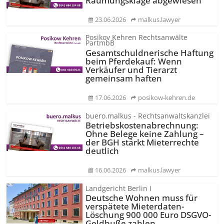
Räumungsklage abgewiesen
23.06.2026
malkus.lawyer
Posikov Kehren Rechtsanwälte
PartmbB
Gesamtschuld­nerische Haftung
beim Pferdekauf: Wenn
Verkäufer und Tierarzt
gemeinsam haften
17.06.2026
posikow-kehren.de
buero.malkus - Rechtsanwaltskanzlei
Betriebskos­tenabrechnung:
Ohne Belege keine Zahlung –
der BGH stärkt Mieterrechte
deutlich
16.06.2026
malkus.lawyer
Landgericht Berlin I
Deutsche Wohnen muss für
verspätete Mieterdaten-
Löschung 900 000 Euro DSGVO-
Geldbuße zahlen