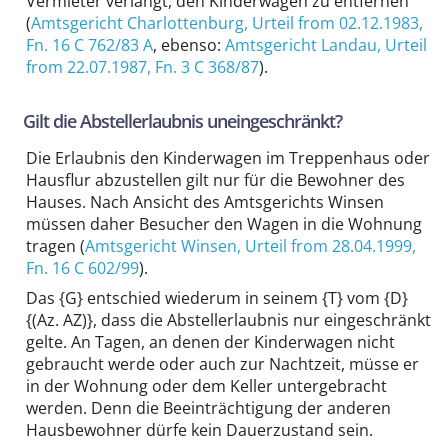
Vermieter verlangt, den Kinderwagen zu entfernen
(
Amtsgericht Charlottenburg
, Urteil from 02.12.1983,
Fn. 16 C 762/83 A
, ebenso:
Amtsgericht Landau
, Urteil
from 22.07.1987,
Fn. 3 C 368/87
).
Gilt die Abstell­erlaubnis uneingeschränkt?
Die Erlaubnis den Kinderwagen im Treppenhaus oder
Hausflur abzustellen gilt nur für die Bewohner des
Hauses. Nach Ansicht des Amts­gerichts Winsen
müssen daher Besucher den Wagen in die Wohnung
tragen (
Amtsgericht Winsen
, Urteil from 28.04.1999,
Fn. 16 C 602/99
).
Das
{G} entschied wiederum in seinem {T} vom {D}
{(Az. AZ)}
, dass die Abstell­erlaubnis nur eingeschränkt
gelte. An Tagen, an denen der Kinderwagen nicht
gebraucht werde oder auch zur Nachtzeit, müsse er
in der Wohnung oder dem Keller untergebracht
werden. Denn die Beeinträchtigung der anderen
Haus­bewohner dürfe kein Dauer­zustand sein.