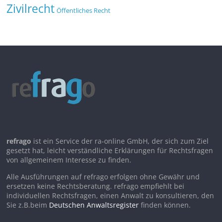
Zivilrecht
Öffentliches Recht
refrago
ist ein Service der ra-online GmbH, der sich zum Ziel
gesetzt hat, leicht verständliche Erklärungen für Rechtsfragen
von allgemeinem Interesse zu finden.
Alle Ausführungen auf refrago erfolgen ohne Gewähr und
ersetzen keine Rechtsberatung. refrago empfiehlt bei
individuellen Rechtsfragen, einen Anwalt zu konsultieren, den
Sie z.B.beim
Deutschen Anwaltsregister
finden können.