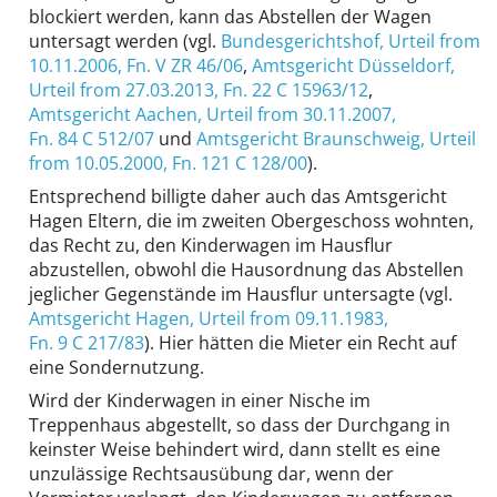
blockiert werden, kann das Abstellen der Wagen
untersagt werden (vgl.
Bundesgerichtshof
, Urteil from
10.11.2006,
Fn. V ZR 46/06
,
Amtsgericht Düsseldorf
,
Urteil from 27.03.2013,
Fn. 22 C 15963/12
,
Amtsgericht Aachen
, Urteil from 30.11.2007,
Fn. 84 C 512/07
und
Amtsgericht Braunschweig
, Urteil
from 10.05.2000,
Fn. 121 C 128/00
).
Entsprechend billigte daher auch das Amtsgericht
Hagen Eltern, die im zweiten Ober­geschoss wohnten,
das Recht zu, den Kinderwagen im Hausflur
abzustellen, obwohl die Hausordnung das Abstellen
jeglicher Gegenstände im Hausflur untersagte (vgl.
Amtsgericht Hagen
, Urteil from 09.11.1983,
Fn. 9 C 217/83
). Hier hätten die Mieter ein Recht auf
eine Sonder­nutzung.
Wird der Kinderwagen in einer Nische im
Treppenhaus abgestellt, so dass der Durchgang in
keinster Weise behindert wird, dann stellt es eine
unzulässige Rechts­ausübung dar, wenn der