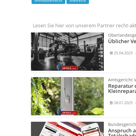
Immobilienrecht
Mietrecht
Lesen Sie hier von unserem Partner recht-ak
Oberlandesge
Üblicher V
25.04.2025
Amtsgericht V
Reparatur d
Kleinrepar
28.01.2025
Bundesgerich
Anspruch au
Totalschad