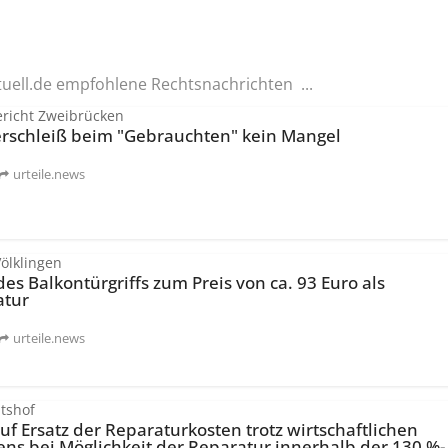
tuell.de empfohlene Rechtsnachrichten ...
richt Zweibrücken
erschleiß beim "Gebrauchten" kein Mangel
urteile.news
ölklingen
es Balkontürgriffs zum Preis von ca. 93 Euro als
atur
urteile.news
tshof
f Ersatz der Reparaturkosten trotz wirtschaftlichen
ens bei Möglichkeit der Reparatur innerhalb der 130 %-