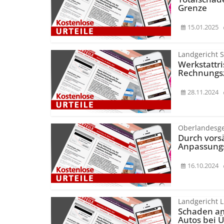
Grenze
15.01.2025
Landgericht 
Werkstattri
Rechnungsz
28.11.2024
Oberlandesge
Durch vors
Anpassungs
16.10.2024
Landgericht 
Schaden am
Autos bei 