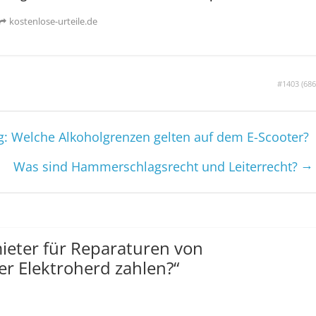
kostenlose-urteile.de
#1403 (
686
g: Welche Alkoholgrenzen gelten auf dem E-Scooter?
→
Was sind Hammer­­schlags­recht und Leiter­recht?
ieter für Reparaturen von
r Elektroherd zahlen?
“