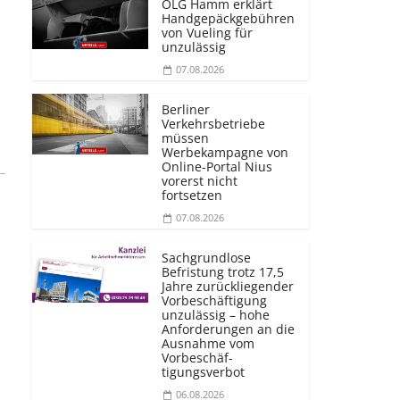
OLG Hamm erklärt
Handgepäckgebühren
von Vueling für
unzulässig
07.08.2026
Berliner
Verkehrsbetriebe
müssen
Werbekampagne von
Online-Portal Nius
vorerst nicht
fortsetzen
07.08.2026
Sachgrundlose
Befristung trotz 17,5
Jahre zurückliegender
Vorbeschäftigung
unzulässig – hohe
Anforderungen an die
Ausnahme vom
Vorbeschäf­
tigungsverbot
06.08.2026