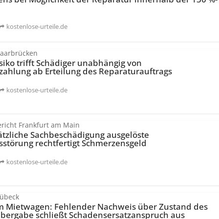
kostenlose-urteile.de
Saarbrücken
siko trifft Schädiger unabhängig von
ahlung ab Erteilung des Reparaturauftrags
kostenlose-urteile.de
richt Frankfurt am Main
ätzliche Sachbeschädigung ausgelöste
störung rechtfertigt Schmerzensgeld
kostenlose-urteile.de
Lübeck
 Mietwagen: Fehlender Nachweis über Zustand des
Übergabe schließt Schadens­ersatz­anspruch aus