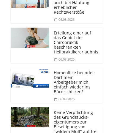
auch bei Häufung
erheblicher
Rechtsverstöße
06.08.2026
Erteilung einer auf
das Gebiet der
Chiropraktik
beschränkten
Heilprakti­kererlaubnis
06.08.2026
Homeoffice beendet:
Darf mein
Arbeitgeber mich
einfach wieder ins
Büro schicken?
06.08.2026
Keine Verpflichtung
des Grundstücks­
eigentümers zur
Beseitigung von
"wildem Müll" auf frei