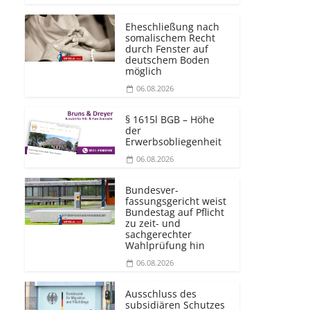
Eheschließung nach
somalischem Recht
durch Fenster auf
deutschem Boden
möglich
06.08.2026
§ 1615l BGB – Höhe
der
Erwerbsobliegenheit
06.08.2026
Bundesver­
fassungsgericht weist
Bundestag auf Pflicht
zu zeit- und
sachgerechter
Wahlprüfung hin
06.08.2026
Ausschluss des
subsidiären Schutzes