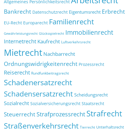
Allgemeines Persönlichkeitsrecht
Bankrecht
Erbrecht
Eigentumsrecht
Datenschutzrecht
Familienrecht
EU-Recht
Europarecht
Immobilienrecht
Glücksspielrecht
Gewährleistungsrecht
Internetrecht
Kaufrecht
Luftverkehrsrecht
Mietrecht
Nachbarrecht
Ordnungswidrigkeitenrecht
Prozessrecht
Reiserecht
Rundfunkbeitragsrecht
Schadenersatzrecht
Schadensersatzrecht
Scheidungsrecht
Sozialrecht
Sozialversicherungsrecht
Staatsrecht
Strafrecht
Strafprozessrecht
Steuerrecht
Straßenverkehrsrecht
Tierrecht
Unterhaltsrecht