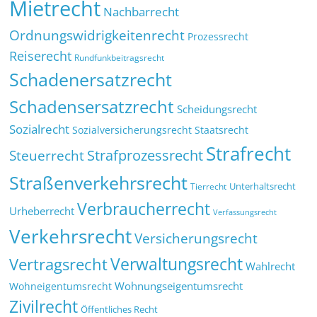
Mietrecht
Nachbarrecht
Ordnungswidrigkeitenrecht
Prozessrecht
Reiserecht
Rundfunkbeitragsrecht
Schadenersatzrecht
Schadensersatzrecht
Scheidungsrecht
Sozialrecht
Sozialversicherungsrecht
Staatsrecht
Strafrecht
Strafprozessrecht
Steuerrecht
Straßenverkehrsrecht
Tierrecht
Unterhaltsrecht
Verbraucherrecht
Urheberrecht
Verfassungsrecht
Verkehrsrecht
Versicherungsrecht
Verwaltungsrecht
Vertragsrecht
Wahlrecht
Wohnungseigentumsrecht
Wohneigentumsrecht
Zivilrecht
Öffentliches Recht