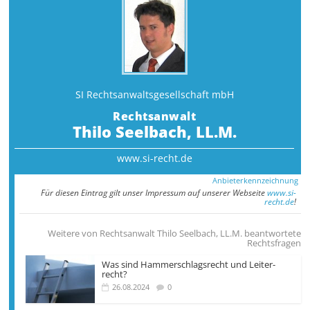
SI Rechtsanwalts­gesellschaft mbH
Rechtsanwalt
Thilo Seelbach, LL.M.
www.si-recht.de
Anbieterkennzeichnung
Für diesen Eintrag gilt unser Impressum auf unserer Webseite
www.si-
recht.de
!
Weitere von Rechtsanwalt Thilo Seelbach, LL.M. beantwortete
Rechtsfragen
Was sind Hammer­­schlags­recht und Leiter­
recht?
26.08.2024
0