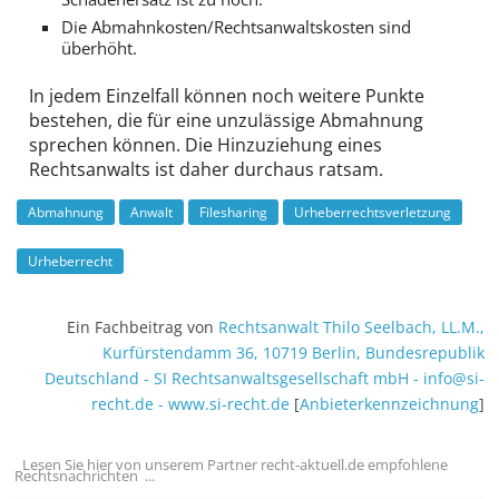
Die Abmahnkosten/Rechtsanwaltskosten sind
überhöht.
In jedem Einzelfall können noch weitere Punkte
bestehen, die für eine unzulässige Abmahnung
sprechen können. Die Hinzuziehung eines
Rechtsanwalts ist daher durchaus ratsam.
Abmahnung
Anwalt
Filesharing
Urheberrechtsverletzung
Urheberrecht
Ein Fachbeitrag von
Rechtsanwalt
Thilo Seelbach, LL.M.
,
Kurfürstendamm 36
,
10719
Berlin
,
Bundesrepublik
Deutschland
-
SI Rechtsanwalts­gesellschaft mbH
-
info@si-
recht.de
-
www.si-recht.de
[
Anbieter­kenn­zeichnung
]
Lesen Sie hier von unserem Partner recht-aktuell.de empfohlene
Rechtsnachrichten ...