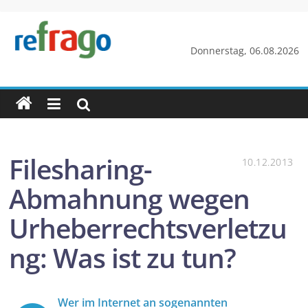
Zum
Inhalt
springen
refrago
Donnerstag, 06.08.2026
Rechtsfragen
online
verständlich
erklärt
–
Filesharing-
10.12.2013
kostenlos
Abmahnung wegen
Urheberrechtsverletzu
ng: Was ist zu tun?
Wer im Internet an sogenannten