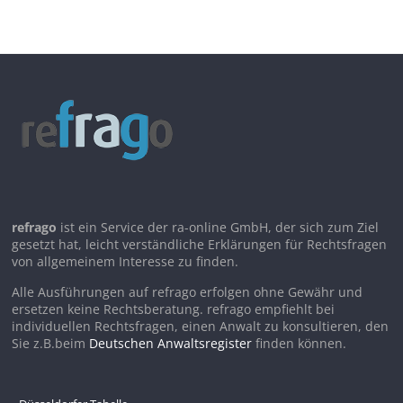
refrago
ist ein Service der ra-online GmbH, der sich zum Ziel
gesetzt hat, leicht verständliche Erklärungen für Rechtsfragen
von allgemeinem Interesse zu finden.
Alle Ausführungen auf refrago erfolgen ohne Gewähr und
ersetzen keine Rechtsberatung. refrago empfiehlt bei
individuellen Rechtsfragen, einen Anwalt zu konsultieren, den
Sie z.B.beim
Deutschen Anwaltsregister
finden können.