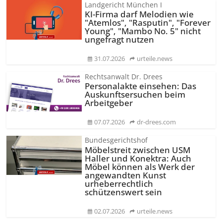
Landgericht München I
KI-Firma darf Melodien wie
"Atemlos", "Rasputin", "Forever
Young", "Mambo No. 5" nicht
ungefragt nutzen
31.07.2026
urteile.news
Rechtsanwalt Dr. Drees
Personalakte einsehen: Das
Auskunftsersuchen beim
Arbeitgeber
07.07.2026
dr-drees.com
Bundesgerichtshof
Möbelstreit zwischen USM
Haller und Konektra: Auch
Möbel können als Werk der
angewandten Kunst
urheberrechtlich
schützenswert sein
02.07.2026
urteile.news