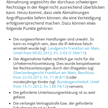
Abmahnung angesichts der durchaus schwierigen
Rechtslage in der Regel nicht ausreichend überblicken
kann. Hinzu kommt, dass viele Abmahnungen
Angriffspunkte liefern können, die eine Verteidigung
erfolgsversprechend machen. Dazu können etwa
folgende Punkte gehören:
Die vorgeworfenen Handlungen sind unwahr. So
kann es möglich sein, dass die IP-Adresse falsch
ermittelt wurde (vgl.
Landgericht Frankfurt am Main
,
Urteil from 09.02.2012,
Fn. 2-03 O 394/11
).
Der Abgemahnte haftet rechtlich gar nicht für die
Urheberrechtsverletzung. Dies wurde beispielsweise
bei Rechtsverletzungen durch den Ehegatten (vgl.
Oberlandesgericht Frankfurt am Main
, Beschluss
from 22.03.2013,
Fn. 11 W 8/13
) oder
minderjährige Kinder (vgl.
Bundesgerichtshof
, Urteil
from 15.11.2012,
Fn. I ZR 74/12
) verneint.
Die geforderte Unterlassungserklärung ist zu weit
gefasst.
Die verlangte Vertragsstrafe bzw. der geforderte
Schadenersatz ist zu hoch.