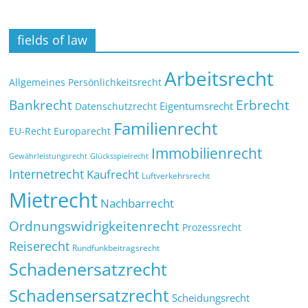
fields of law
Arbeitsrecht
Allgemeines Persönlichkeitsrecht
Bankrecht
Erbrecht
Eigentumsrecht
Datenschutzrecht
Familienrecht
EU-Recht
Europarecht
Immobilienrecht
Glücksspielrecht
Gewährleistungsrecht
Internetrecht
Kaufrecht
Luftverkehrsrecht
Mietrecht
Nachbarrecht
Ordnungswidrigkeitenrecht
Prozessrecht
Reiserecht
Rundfunkbeitragsrecht
Schadenersatzrecht
Schadensersatzrecht
Scheidungsrecht