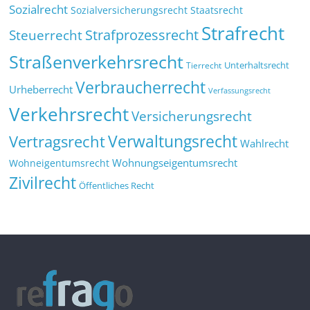
Sozialrecht
Sozialversicherungsrecht
Staatsrecht
Strafrecht
Strafprozessrecht
Steuerrecht
Straßenverkehrsrecht
Tierrecht
Unterhaltsrecht
Verbraucherrecht
Urheberrecht
Verfassungsrecht
Verkehrsrecht
Versicherungsrecht
Verwaltungsrecht
Vertragsrecht
Wahlrecht
Wohnungseigentumsrecht
Wohneigentumsrecht
Zivilrecht
Öffentliches Recht