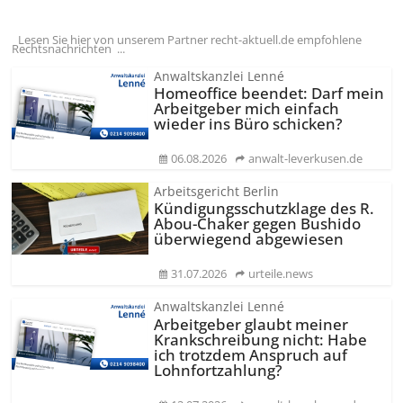
Lesen Sie hier von unserem Partner recht-aktuell.de empfohlene
Rechtsnachrichten ...
Anwaltskanzlei Lenné
Homeoffice beendet: Darf mein
Arbeitgeber mich einfach
wieder ins Büro schicken?
06.08.2026
anwalt-leverkusen.de
Arbeitsgericht Berlin
Kündigungs­schutzklage des R.
Abou-Chaker gegen Bushido
überwiegend abgewiesen
31.07.2026
urteile.news
Anwaltskanzlei Lenné
Arbeitgeber glaubt meiner
Krankschreibung nicht: Habe
ich trotzdem Anspruch auf
Lohnfortzahlung?