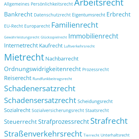
Arbeitsrecht
Allgemeines Persönlichkeitsrecht
Bankrecht
Erbrecht
Eigentumsrecht
Datenschutzrecht
Familienrecht
EU-Recht
Europarecht
Immobilienrecht
Glücksspielrecht
Gewährleistungsrecht
Internetrecht
Kaufrecht
Luftverkehrsrecht
Mietrecht
Nachbarrecht
Ordnungswidrigkeitenrecht
Prozessrecht
Reiserecht
Rundfunkbeitragsrecht
Schadenersatzrecht
Schadensersatzrecht
Scheidungsrecht
Sozialrecht
Sozialversicherungsrecht
Staatsrecht
Strafrecht
Strafprozessrecht
Steuerrecht
Straßenverkehrsrecht
Tierrecht
Unterhaltsrecht