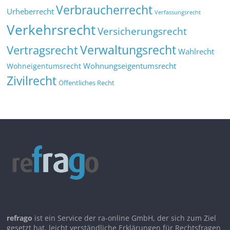
Verbraucherrecht
Urheberrecht
Verfassungsrecht
Verkehrsrecht
Versicherungsrecht
Verwaltungsrecht
Vertragsrecht
Wahlrecht
Wohnungseigentumsrecht
Wohneigentumsrecht
Zivilrecht
Öffentliches Recht
refrago
ist ein Service der ra-online GmbH, der sich zum Ziel
gesetzt hat, leicht verständliche Erklärungen für Rechtsfragen