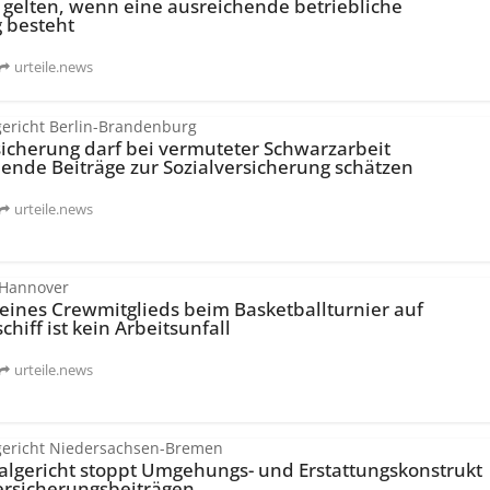
 gelten, wenn eine ausreichende betriebliche
 besteht
urteile.news
gericht Berlin-Brandenburg
icherung darf bei vermuteter Schwarzarbeit
ende Beiträge zur Sozialversicherung schätzen
urteile.news
 Hannover
 eines Crewmitglieds beim Basketballturnier auf
chiff ist kein Arbeitsunfall
urteile.news
gericht Niedersachsen-Bremen
algericht stoppt Umgehungs- und Erstattungs­konstrukt
er­sicherungs­beiträgen