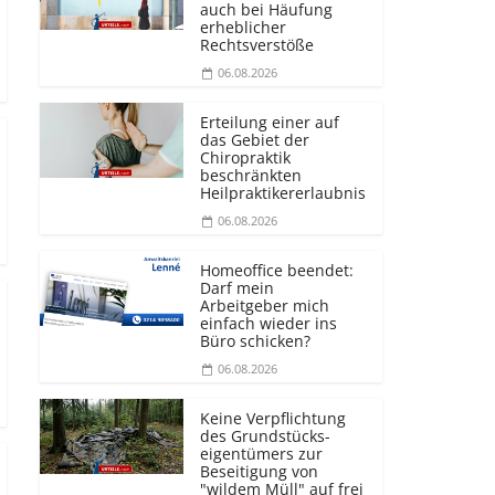
auch bei Häufung
erheblicher
Rechtsverstöße
06.08.2026
Erteilung einer auf
das Gebiet der
Chiropraktik
beschränkten
Heilprakti­kererlaubnis
06.08.2026
Homeoffice beendet:
Darf mein
Arbeitgeber mich
einfach wieder ins
Büro schicken?
06.08.2026
Keine Verpflichtung
des Grundstücks­
eigentümers zur
Beseitigung von
"wildem Müll" auf frei