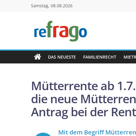
Zum
Samstag, 08.08.2026
Inhalt
springen
refrago
Rechtsfragen
online
DAS NEUESTE
FAMILIENRECHT
MIET
verständlich
erklärt
–
Mütterrente ab 1.
kostenlos
die neue Mütterre
Antrag bei der Ren
Mit dem Begriff Mütterren