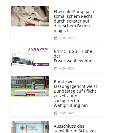
Eheschließung nach
somalischem Recht
durch Fenster auf
deutschem Boden
möglich
06.08.2026
§ 1615l BGB – Höhe
der
Erwerbsobliegenheit
06.08.2026
Bundesver­
fassungsgericht weist
Bundestag auf Pflicht
zu zeit- und
sachgerechter
Wahlprüfung hin
06.08.2026
Ausschluss des
subsidiären Schutzes