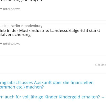
urteile.news
gericht Berlin-Brandenburg
rieb in der Musikindustrie: Landessozialgericht stärkt
zialversi­cherung
urteile.news
#753 (
361
agsabschlusses Auskunft über die finanziellen
inkommen etc.) machen?
→
n auch für volljährige Kinder Kindergeld erhalten?