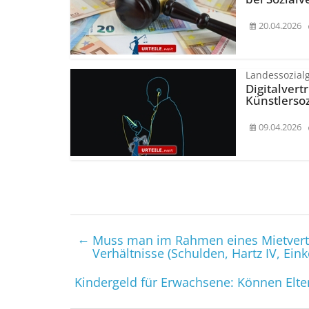
20.04.2026
Landessozial
Digitalvert
Künstlerso­
09.04.2026
←
Muss man im Rahmen eines Mietvertr
Verhältnisse (Schulden, Hartz IV, E
Kindergeld für Erwachsene: Können Elter