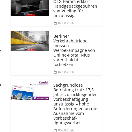
OLG Hamm erklärt
Handgepäckgebühren
von Vueling für
unzulässig
07.08.2026
Berliner
Verkehrsbetriebe
müssen
e
Werbekampagne von
Online-Portal Nius
vorerst nicht
fortsetzen
07.08.2026
n
Sachgrundlose
Befristung trotz 17,5
Jahre zurückliegender
Vorbeschäftigung
unzulässig – hohe
Anforderungen an die
Ausnahme vom
Vorbeschäf­
tigungsverbot
06.08.2026