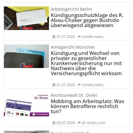
Arbeitsgericht Berlin
Kündigungs­schutzklage des R.
Abou-Chaker gegen Bushido
überwiegend abgewiesen
31.07.2026
urteile.news
Amtsgericht München
Kündigung und Wechsel von
privater zu gesetzlicher
Krankenversicherung nur mit
Nachweis über die
Versicherungs­pflicht wirksam
21.07.2026
urteile.news
Rechtsanwalt Dr. Drees
Mobbing am Arbeitsplatz: Was
können Betroffene rechtlich
tun?
20.07.2026
dr-drees.com