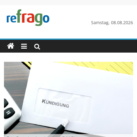
Zum
Inhalt
springen
refrago
Samstag, 08.08.2026
Rechtsfragen
online
verständlich
erklärt
–
kostenlos