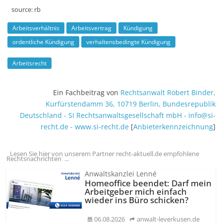
source:
rb
Arbeitsverhältnis
Arbeitsvertrag
Kündigung
ordentliche Kündigung
verhaltensbedingte Kündigung
Arbeitsrecht
Ein Fachbeitrag von
Rechtsanwalt
Robert Binder
,
Kurfürstendamm 36
,
10719
Berlin
,
Bundesrepublik
Deutschland
-
SI Rechtsanwalts­gesellschaft mbH
-
info@si-
recht.de
-
www.si-recht.de
[
Anbieter­kenn­zeichnung
]
Lesen Sie hier von unserem Partner recht-aktuell.de empfohlene
Rechtsnachrichten ...
Anwaltskanzlei Lenné
Homeoffice beendet: Darf mein
Arbeitgeber mich einfach
wieder ins Büro schicken?
06.08.2026
anwalt-leverkusen.de