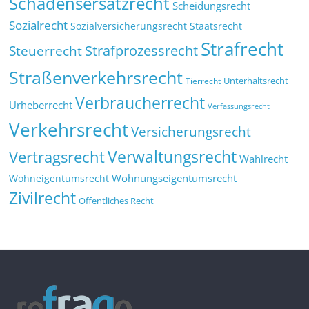
Schadensersatzrecht
Scheidungsrecht
Sozialrecht
Sozialversicherungsrecht
Staatsrecht
Strafrecht
Strafprozessrecht
Steuerrecht
Straßenverkehrsrecht
Tierrecht
Unterhaltsrecht
Verbraucherrecht
Urheberrecht
Verfassungsrecht
Verkehrsrecht
Versicherungsrecht
Verwaltungsrecht
Vertragsrecht
Wahlrecht
Wohnungseigentumsrecht
Wohneigentumsrecht
Zivilrecht
Öffentliches Recht