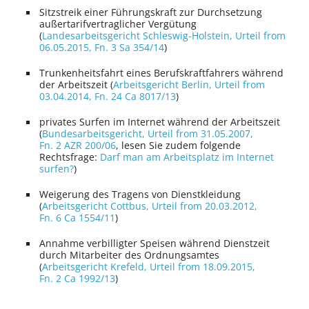
Sitzstreik einer Führungs­kraft zur Durch­setzung
außer­tarif­vertrag­licher Vergütung
(
Landesarbeitsgericht Schleswig-Holstein
, Urteil from
06.05.2015,
Fn. 3 Sa 354/14
)
Trunkenheitsfahrt eines Berufs­kraft­fahrers während
der Arbeitszeit (
Arbeitsgericht Berlin
, Urteil from
03.04.2014,
Fn. 24 Ca 8017/13
)
privates Surfen im Internet während der Arbeitszeit
(
Bundesarbeitsgericht
, Urteil from 31.05.2007,
Fn. 2 AZR 200/06
, lesen Sie zudem folgende
Rechtsfrage:
Darf man am Arbeitsplatz im Internet
surfen?
)
Weigerung des Tragens von Dienst­kleidung
(
Arbeitsgericht Cottbus
, Urteil from 20.03.2012,
Fn. 6 Ca 1554/11
)
Annahme ver­billigter Speisen während Dienstzeit
durch Mitarbeiter des Ordnungs­amtes
(
Arbeitsgericht Krefeld
, Urteil from 18.09.2015,
Fn. 2 Ca 1992/13
)