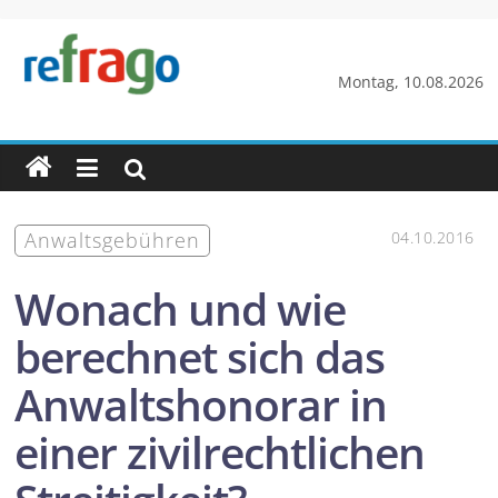
Zum
Inhalt
springen
refrago
Montag, 10.08.2026
Rechtsfragen
online
verständlich
erklärt
Anwaltsgebühren
04.10.2016
–
kostenlos
Wonach und wie
berechnet sich das
Anwalts­honorar in
einer zivilrechtlichen