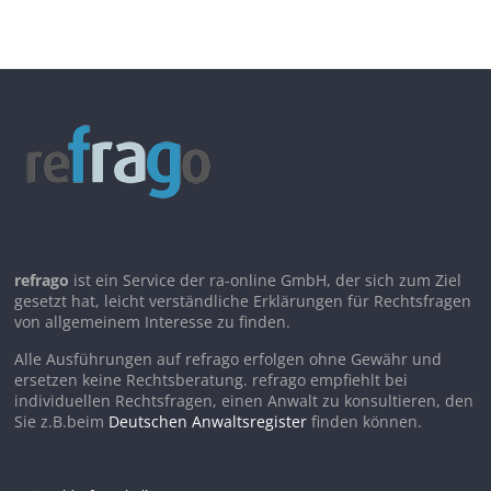
refrago
ist ein Service der ra-online GmbH, der sich zum Ziel
gesetzt hat, leicht verständliche Erklärungen für Rechtsfragen
von allgemeinem Interesse zu finden.
Alle Ausführungen auf refrago erfolgen ohne Gewähr und
ersetzen keine Rechtsberatung. refrago empfiehlt bei
individuellen Rechtsfragen, einen Anwalt zu konsultieren, den
Sie z.B.beim
Deutschen Anwaltsregister
finden können.