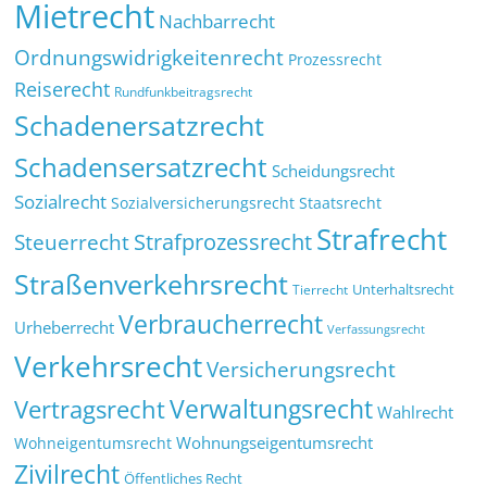
Mietrecht
Nachbarrecht
Ordnungswidrigkeitenrecht
Prozessrecht
Reiserecht
Rundfunkbeitragsrecht
Schadenersatzrecht
Schadensersatzrecht
Scheidungsrecht
Sozialrecht
Sozialversicherungsrecht
Staatsrecht
Strafrecht
Strafprozessrecht
Steuerrecht
Straßenverkehrsrecht
Tierrecht
Unterhaltsrecht
Verbraucherrecht
Urheberrecht
Verfassungsrecht
Verkehrsrecht
Versicherungsrecht
Verwaltungsrecht
Vertragsrecht
Wahlrecht
Wohnungseigentumsrecht
Wohneigentumsrecht
Zivilrecht
Öffentliches Recht