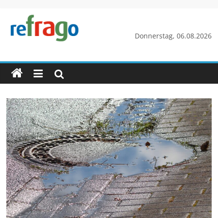
Zum
Inhalt
springen
refrago
Donnerstag, 06.08.2026
Rechtsfragen
online
verständlich
erklärt
–
kostenlos