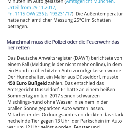
Minuten im Auto gelassen (
Amtsgericht München
,
Urteil from 29.11.2017,
Fn. 1115 OWi 236 Js 193231/17
). Die Außentemperatur
hatte nach amtlicher Messung 25°C im Schatten
betragen.
Manchmal muss die Polizei oder die Feuerwehr das
Tier retten
Das Deutsche Anwaltsregister (DAWR) berichtete von
einem Fall (Meldung leider nicht mehr online), in dem
ein Hund im überhitzten Auto zurückgelassen wurde:
Der Hundehalter, ein Maler aus Düsseldorf, musste
450 Euro Bußgeld
zahlen. Das entschied das
Amtsgericht Düsseldorf. Er hatte an einem heißen
Sommertag im Juni 2017 seinen schwarzen
Mischlings-hund ohne Wasser in seinem in der
prallen Sonne geparkten Auto warten lassen.
Mitarbeiter des Ordnungsamtes entdeckten das stark
hechelnde Tier gegen 13 Uhr, der Parkschein im Auto
war um 12 Uhr gelöst worden. Fenster und