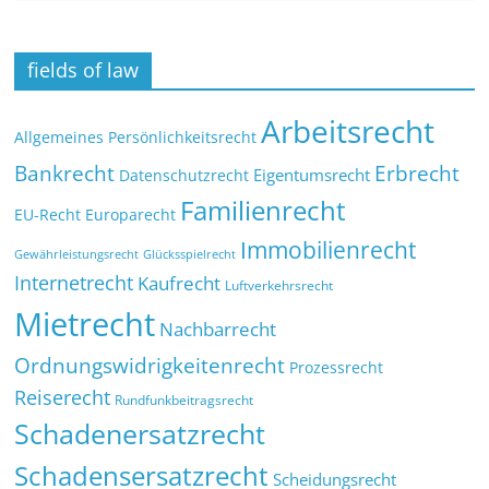
fields of law
Arbeitsrecht
Allgemeines Persönlichkeitsrecht
Bankrecht
Erbrecht
Eigentumsrecht
Datenschutzrecht
Familienrecht
EU-Recht
Europarecht
Immobilienrecht
Glücksspielrecht
Gewährleistungsrecht
Internetrecht
Kaufrecht
Luftverkehrsrecht
Mietrecht
Nachbarrecht
Ordnungswidrigkeitenrecht
Prozessrecht
Reiserecht
Rundfunkbeitragsrecht
Schadenersatzrecht
Schadensersatzrecht
Scheidungsrecht