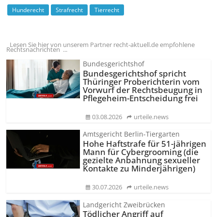
Hunderecht
Strafrecht
Tierrecht
Lesen Sie hier von unserem Partner recht-aktuell.de empfohlene
Rechtsnachrichten ...
Bundesgerichtshof
Bundesgerichtshof spricht
Thüringer Proberichterin vom
Vorwurf der Rechtsbeugung in
Pflegeheim-Entscheidung frei
03.08.2026
urteile.news
Amtsgericht Berlin-Tiergarten
Hohe Haftstrafe für 51-jährigen
Mann für Cybergrooming (die
gezielte Anbahnung sexueller
Kontakte zu Minderjährigen)
30.07.2026
urteile.news
Landgericht Zweibrücken
Tödlicher Angriff auf