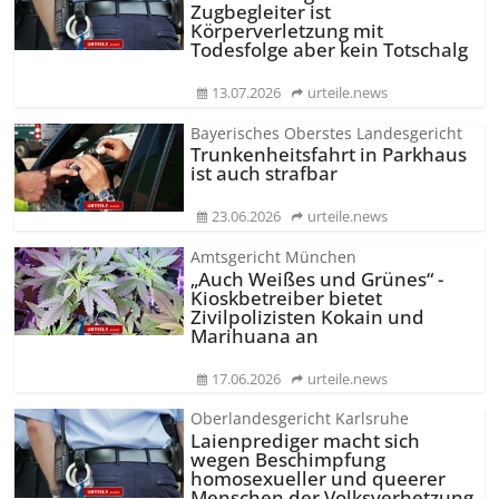
Zugbegleiter ist
Körperverletzung mit
Todesfolge aber kein Totschalg
13.07.2026
urteile.news
Bayerisches Oberstes Landesgericht
Trunkenheitsfahrt in Parkhaus
ist auch strafbar
23.06.2026
urteile.news
Amtsgericht München
„Auch Weißes und Grünes“ -
Kioskbetreiber bietet
Zivilpolizisten Kokain und
Marihuana an
17.06.2026
urteile.news
Oberlandesgericht Karlsruhe
Laienprediger macht sich
wegen Beschimpfung
homosexueller und queerer
Menschen der Volksverhetzung