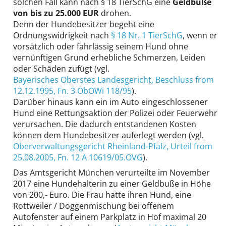
solchen Fall kann nach § 18 TierSchG eine
Geldbuße
von bis zu 25.000 EUR
drohen.
Denn der Hundebesitzer begeht eine
Ordnungswidrigkeit nach
§ 18 Nr. 1 TierSchG
, wenn er
vorsätzlich oder fahrlässig seinem Hund ohne
vernünftigen Grund erhebliche Schmerzen, Leiden
oder Schäden zufügt (vgl.
Bayerisches Oberstes Landesgericht
, Beschluss from
12.12.1995,
Fn. 3 ObOWi 118/95
).
Darüber hinaus kann ein im Auto eingeschlossener
Hund eine Rettungsaktion der Polizei oder Feuerwehr
verursachen. Die dadurch entstandenen Kosten
können dem Hundebesitzer auferlegt werden (vgl.
Oberverwaltungsgericht Rheinland-Pfalz
, Urteil from
25.08.2005,
Fn. 12 A 10619/05.OVG
).
Das Amtsgericht München verurteilte im November
2017 eine Hundehalterin zu einer Geldbuße in Höhe
von 200,- Euro. Die Frau hatte ihren Hund, eine
Rottweiler / Doggenmischung bei offenem
Autofenster auf einem Parkplatz in Hof maximal 20