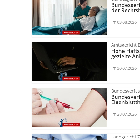
Bundesgeri
der Rechts
03.08.2026
Amtsgericht B
Hohe Hafts
gezielte A
30.07.2026
Bundesverfas
Bundesver­f
Eigenblutt
28.07.2026
Landgericht 