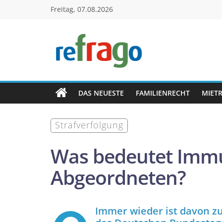
Zum
Freitag, 07.08.2026
Inhalt
springen
refrago
Rechtsfragen
online
DAS NEUESTE
FAMILIENRECHT
MIET
verständlich
erklärt
Straf­verfolgung
–
kostenlos
Was bedeutet Immu
Abgeordneten?
Immer wieder ist davon zu