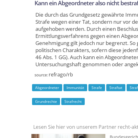
Kann ein Abgeordneter also nicht bestra
Die durch das Grundgesetz gewährte Immun
Strafe wegen einer Tat, sondern nur vor de
aufgehoben werden. Durch einen Beschlus
Ermittlungs­verfahrens gegen einen Abgeord
Genehmigung gilt jedoch nur begrenzt. So g
politischen Charakters, sofern diese jeden
46 Abs. 1 GG). Auch kann ein Abgeordnete
Untersuchungs­haft genommen oder angek
refrago/rb
source:
Abgeordneter
Immunität
Strafe
Straftat
Stra
Grundrechte
Strafrecht
Lesen Sie hier von unserem Partner recht-ak
Bundesgerich