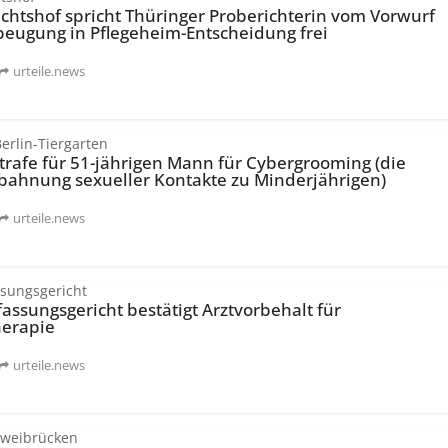
chtshof spricht Thüringer Proberichterin vom Vorwurf
beugung in Pflegeheim-Entscheidung frei
urteile.news
erlin-Tiergarten
trafe für 51-jährigen Mann für Cybergrooming (die
nbahnung sexueller Kontakte zu Minderjährigen)
urteile.news
sungsgericht
assungsgericht bestätigt Arztvorbehalt für
herapie
urteile.news
Zweibrücken