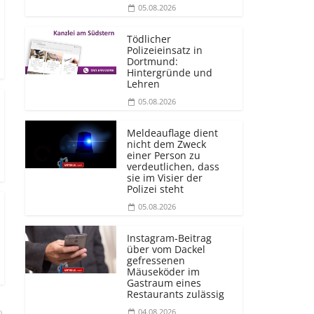
05.08.2026
Tödlicher
Polizeieinsatz in
Dortmund:
Hintergründe und
Lehren
05.08.2026
Meldeauflage dient
nicht dem Zweck
einer Person zu
verdeutlichen, dass
sie im Visier der
Polizei steht
05.08.2026
Instagram-Beitrag
über vom Dackel
gefressenen
Mäuseköder im
Gastraum eines
Restaurants zulässig
04.08.2026
)