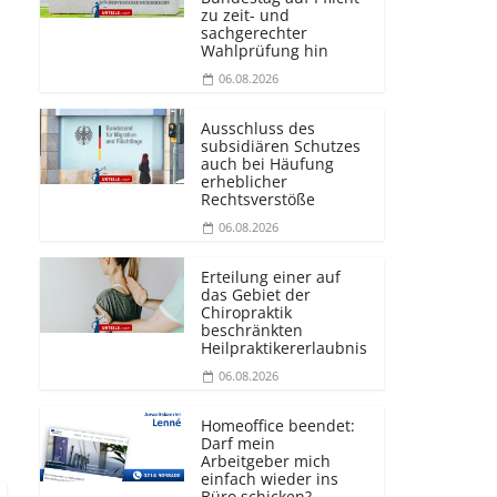
zu zeit- und
sachgerechter
Wahlprüfung hin
06.08.2026
Ausschluss des
subsidiären Schutzes
auch bei Häufung
erheblicher
Rechtsverstöße
06.08.2026
Erteilung einer auf
das Gebiet der
Chiropraktik
beschränkten
Heilprakti­kererlaubnis
06.08.2026
Homeoffice beendet:
Darf mein
Arbeitgeber mich
einfach wieder ins
Büro schicken?