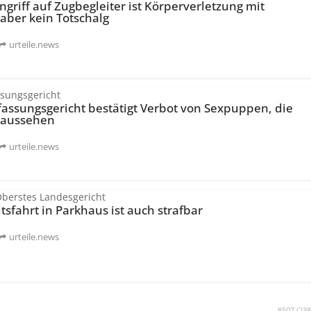
ngriff auf Zugbegleiter ist Körperverletzung mit
aber kein Totschalg
urteile.news
sungsgericht
fassungsgericht bestätigt Verbot von Sexpuppen, die
 aussehen
urteile.news
Oberstes Landesgericht
sfahrt in Parkhaus ist auch strafbar
urteile.news
#507 (
238