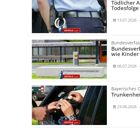
Tödlicher A
Todesfolge 
13.07.2026
Bundesverfas
Bundesver­
wie Kinder
06.07.2026
Bayerisches 
Trunkenheit
23.06.2026