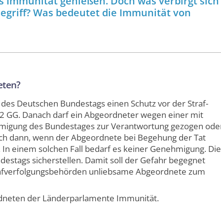
 Immunität genießen. Doch was verbirgt sich
Begriff? Was bedeutet die Immunität von
eten?
es Deutschen Bundestags einen Schutz vor der Straf­
bs. 2 GG. Danach darf ein Abgeordneter wegen einer mit
hmigung des Bundestages zur Verantwortung gezogen ode
och dann, wenn der Abgeordnete bei Begehung der Tat
. In einem solchen Fall bedarf es keiner Genehmigung. Die
ndestags sicher­stellen. Damit soll der Gefahr begegnet
af­verfolgungs­behörden unliebsame Abgeordnete zum
dneten der Länder­parlamente Immunität.