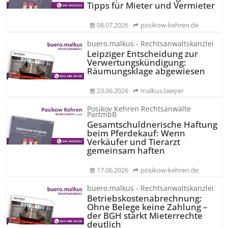
Tipps für Mieter und Vermieter
08.07.2026
posikow-kehren.de
buero.malkus - Rechtsanwaltskanzlei
Leipziger Entscheidung zur
Verwertungs­kündigung:
Räumungsklage abgewiesen
23.06.2026
malkus.lawyer
Posikov Kehren Rechtsanwälte
PartmbB
Gesamtschuld­nerische Haftung
beim Pferdekauf: Wenn
Verkäufer und Tierarzt
gemeinsam haften
17.06.2026
posikow-kehren.de
buero.malkus - Rechtsanwaltskanzlei
Betriebskos­tenabrechnung:
Ohne Belege keine Zahlung –
der BGH stärkt Mieterrechte
deutlich