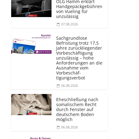
OLG Hamm erklärt
Handgepäckgebühren
von Vueling für
unzulässig
07.08.2026
Sachgrundlose
Befristung trotz 17,5
Jahre zurückliegender
Vorbeschäftigung
unzulässig – hohe
Anforderungen an die
Ausnahme vom
Vorbeschäf­
tigungsverbot
06.08.2026
Eheschließung nach
somalischem Recht
durch Fenster auf
deutschem Boden
möglich
06.08.2026