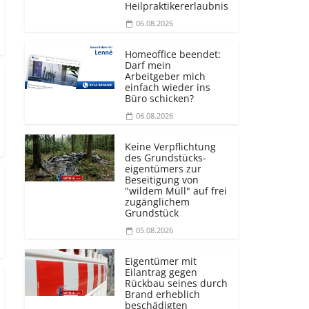
Heilprakti­kererlaubnis
06.08.2026
Homeoffice beendet:
Darf mein
Arbeitgeber mich
einfach wieder ins
Büro schicken?
06.08.2026
Keine Verpflichtung
des Grundstücks­
eigentümers zur
Beseitigung von
"wildem Müll" auf frei
zugänglichem
Grundstück
05.08.2026
Eigentümer mit
Eilantrag gegen
Rückbau seines durch
Brand erheblich
beschädigten