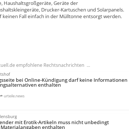
e, Haushaltsgroßgeräte, Geräte der
shaltskleingeräte, Drucker-Kartuschen und Solarpanels.
f keinen Fall einfach in der Mülltonne entsorgt werden.
tuell.de empfohlene Rechtsnachrichten ...
tshof
gsseite bei Online-Kündigung darf keine Informationen
ngsal­ternativen enthalten
urteile.news
Flensburg
ender mit Erotik-Artikeln muss nicht unbedingt
e Materialangaben enthalten