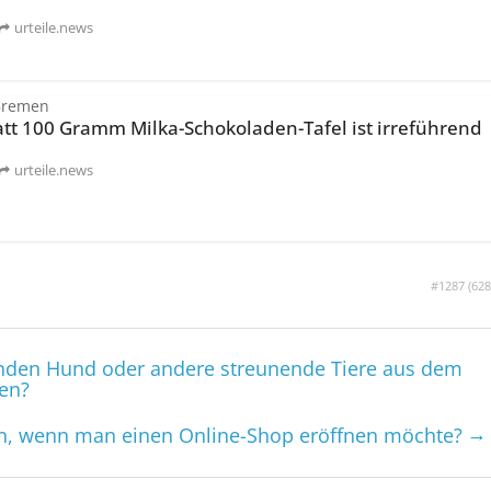
urteile.news
Bremen
att 100 Gramm Milka-Schokoladen-Tafel ist irreführend
urteile.news
#1287 (
628
enden Hund oder andere streunende Tiere aus dem
en?
→
n, wenn man einen Online-Shop eröffnen möchte?