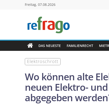
Zum
Freitag, 07.08.2026
Inhalt
springen
refrago
Rechtsfragen
online
DAS NEUESTE
FAMILIENRECHT
MIET
verständlich
erklärt
Elektroschrott
–
kostenlos
Wo können alte El
neuen Elektro- und
abgegeben werden