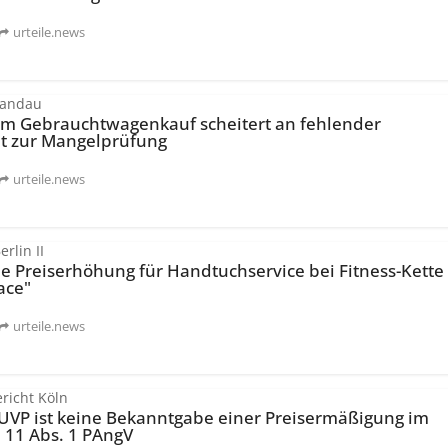
urteile.news
Landau
vom Gebrauchtwagenkauf scheitert an fehlender
t zur Mangelprüfung
urteile.news
rlin II
 Preiserhöhung für Handtuchservice bei Fitness-Kette
ace"
urteile.news
richt Köln
 UVP ist keine Bekanntgabe einer Preisermäßigung im
 11 Abs. 1 PAngV