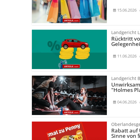
15.06.2026
Landgericht 
Rücktritt 
Gelegenhei
11.06.2026
Landgericht Be
Unwirksame
"Holmes Pl
04.06.2026
Oberlandesge
Rabatt auf
Sinne von §