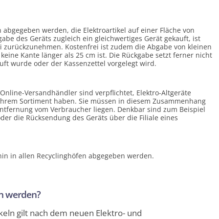
en abgegeben werden, die Elektroartikel auf einer Fläche von
be des Geräts zugleich ein gleichwertiges Gerät gekauft, ist
rei zurückzunehmen. Kostenfrei ist zudem die Abgabe von kleinen
keine Kante länger als 25 cm ist. Die Rückgabe setzt ferner nicht
uft wurde oder der Kassenzettel vorgelegt wird.
nline-Versandhändler sind verpflichtet, Elektro-Altgeräte
n ihrem Sortiment haben. Sie müssen in diesem Zusammenhang
Entfernung vom Verbraucher liegen. Denkbar sind zum Beispiel
er die Rücksendung des Geräts über die Filiale eines
hin in allen Recyclinghöfen abgegeben werden.
n werden?
ikeln gilt nach dem neuen Elektro- und