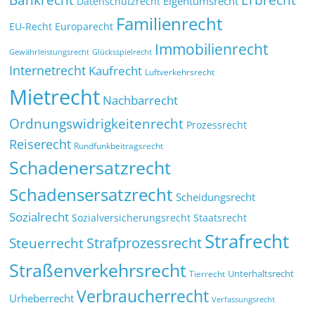
Eigentumsrecht
Datenschutzrecht
Familienrecht
EU-Recht
Europarecht
Immobilienrecht
Glücksspielrecht
Gewährleistungsrecht
Internetrecht
Kaufrecht
Luftverkehrsrecht
Mietrecht
Nachbarrecht
Ordnungswidrigkeitenrecht
Prozessrecht
Reiserecht
Rundfunkbeitragsrecht
Schadenersatzrecht
Schadensersatzrecht
Scheidungsrecht
Sozialrecht
Sozialversicherungsrecht
Staatsrecht
Strafrecht
Strafprozessrecht
Steuerrecht
Straßenverkehrsrecht
Tierrecht
Unterhaltsrecht
Verbraucherrecht
Urheberrecht
Verfassungsrecht