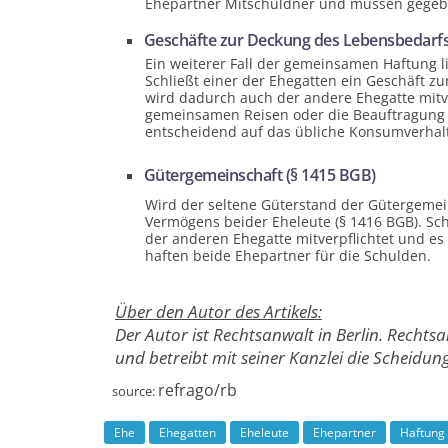
Ehepartner Mit­schuldner und müssen gegeb
Geschäfte zur Deckung des Lebens­bedarfs
Ein weiterer Fall der gemeinsamen Haftung l
Schließt einer der Ehegatten ein Geschäft z
wird dadurch auch der andere Ehegatte mit­v
gemeinsamen Reisen oder die Beauftragung
entscheidend auf das übliche Konsum­verhalt
Güterg­emeins­chaft (§ 1415 BGB)
Wird der seltene Güterstand der Güterg­emein
Vermögens beider Eheleute (§ 1416 BGB). Sch
der anderen Ehegatte mit­ver­pflichtet und e
haften beide Ehepartner für die Schulden.
Über den Autor des Artikels:
Der Autor ist Rechtsanwalt in Berlin. Rechts
und betreibt mit seiner Kanzlei die Scheidun
refrago/rb
source:
Ehe
Ehegatten
Eheleute
Ehepartner
Haftung