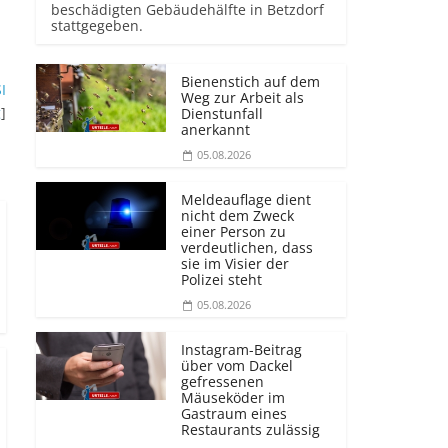
beschädigten Gebäudehälfte in Betzdorf
stattgegeben.
Bienenstich auf dem
I
Weg zur Arbeit als
g
]
Dienstunfall
anerkannt
05.08.2026
Meldeauflage dient
nicht dem Zweck
einer Person zu
verdeutlichen, dass
sie im Visier der
Polizei steht
05.08.2026
Instagram-Beitrag
über vom Dackel
gefressenen
Mäuseköder im
Gastraum eines
Restaurants zulässig