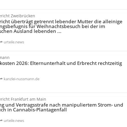
richt Zweibrücken
icht überträgt getrennt lebender Mutter die alleinige
ngs­befugnis für Weihnachtsbesuch bei der im
schen Ausland lebenden ...
urteile.news
smann
osten 2026: Elternunterhalt und Erbrecht rechtzeitig
kanzlei-nussmann.de
richt Frankfurt am Main
g und Vertragsstrafe nach manipuliertem Strom- und
ch in Cannabis-Plantagenfall
urteile.news