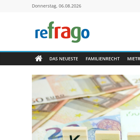
Zum
Donnerstag, 06.08.2026
Inhalt
springen
refrago
Rechtsfragen
online
DAS NEUESTE
FAMILIENRECHT
MIET
verständlich
erklärt
–
kostenlos