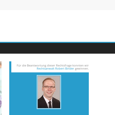
Für die Beantwortung dieser Rechts­frage konnten wir
Rechtsanwalt Robert Binder
gewinnen.