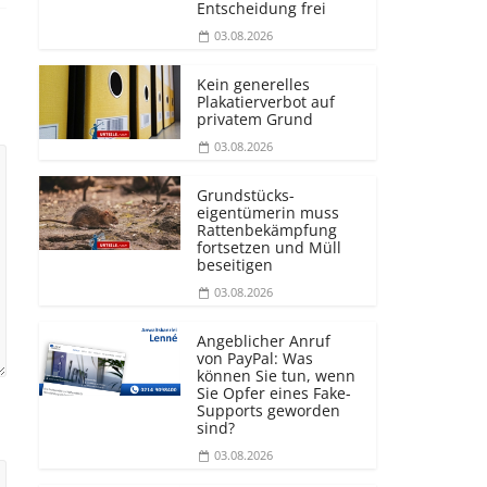
Entscheidung frei
03.08.2026
Kein generelles
Plakatierverbot auf
privatem Grund
03.08.2026
Grundstücks­
eigentümerin muss
Rattenbekämpfung
fortsetzen und Müll
beseitigen
03.08.2026
Angeblicher Anruf
von PayPal: Was
können Sie tun, wenn
Sie Opfer eines Fake-
Supports geworden
sind?
03.08.2026