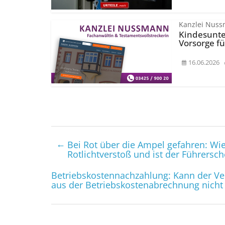
Kanzlei Nus
Kindesunte
Vorsorge fü
16.06.2026
←
Bei Rot über die Ampel gefahren: Wi
Rotlicht­verstoß und ist der Führer­sc
Betriebs­kosten­nach­zahlung: Kann der
aus der Betriebs­kosten­abrechnung nicht