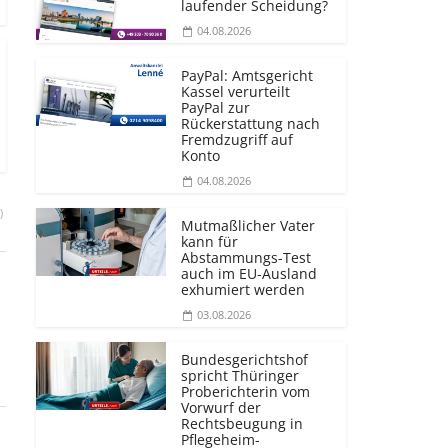
laufender Scheidung?
04.08.2026
PayPal: Amtsgericht
Kassel verurteilt
PayPal zur
Rückerstattung nach
Fremdzugriff auf
Konto
04.08.2026
)
Mutmaßlicher Vater
kann für
Abstammungs-Test
auch im EU-Ausland
exhumiert werden
03.08.2026
Bundesgerichtshof
spricht Thüringer
Proberichterin vom
Vorwurf der
Rechtsbeugung in
Pflegeheim-