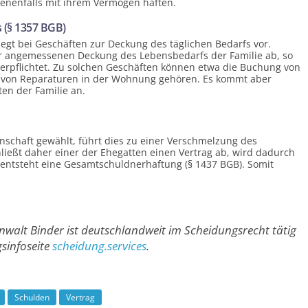
enenfalls mit ihrem Vermögen haften.
 (§ 1357 BGB)
iegt bei Geschäften zur Deckung des täglichen Bedarfs vor.
ur angemessenen Deckung des Lebens­bedarfs der Familie ab, so
er­pflichtet. Zu solchen Geschäften können etwa die Buchung von
 von Reparaturen in der Wohnung gehören. Es kommt aber
en der Familie an.
s­chaft gewählt, führt dies zu einer Ver­schmelzung des
ließt daher einer der Ehegatten einen Vertrag ab, wird dadurch
s entsteht eine Gesamt­schuldner­haftung (§ 1437 BGB). Somit
anwalt Binder ist deutschlandweit im Scheidungsrecht tätig
gsinfoseite
scheidung.services
.
Schulden
Vertrag