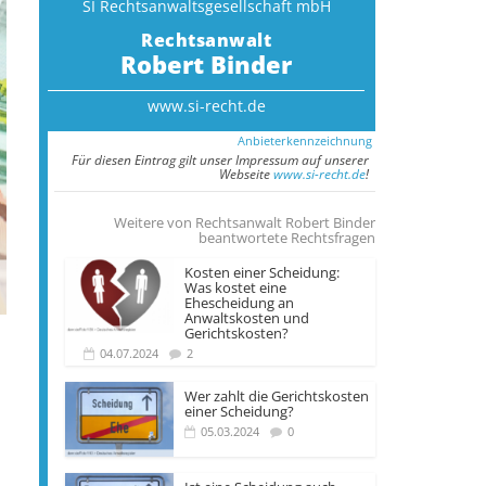
SI Rechtsanwalts­gesellschaft mbH
Rechtsanwalt
Robert Binder
www.si-recht.de
Anbieterkennzeichnung
Für diesen Eintrag gilt unser Impressum auf unserer
Webseite
www.si-recht.de
!
Weitere von Rechtsanwalt Robert Binder
beantwortete Rechtsfragen
Kosten einer Scheidung:
Was kostet eine
Ehescheidung an
Anwaltskosten und
Gerichtskosten?
04.07.2024
2
Wer zahlt die Gerichts­kosten
einer Scheidung?
05.03.2024
0