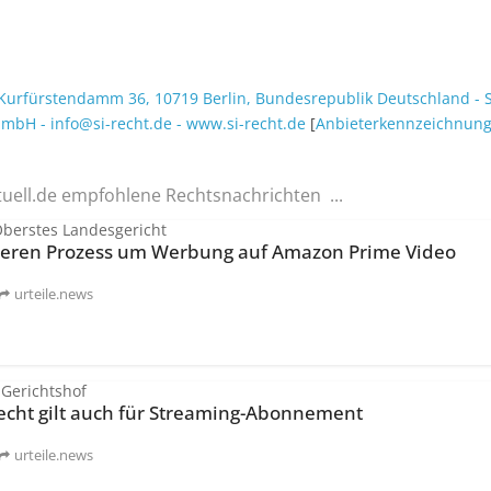
Kurfürstendamm 36
,
10719
Berlin
,
Bundesrepublik Deutschland
-
S
t mbH
-
info@si-recht.de
-
www.si-recht.de
[
Anbieter­kenn­zeichnun
tuell.de empfohlene Rechtsnachrichten ...
Oberstes Landesgericht
lieren Prozess um Werbung auf Amazon Prime Video
urteile.news
 Gerichtshof
echt gilt auch für Streaming-Abonnement
urteile.news