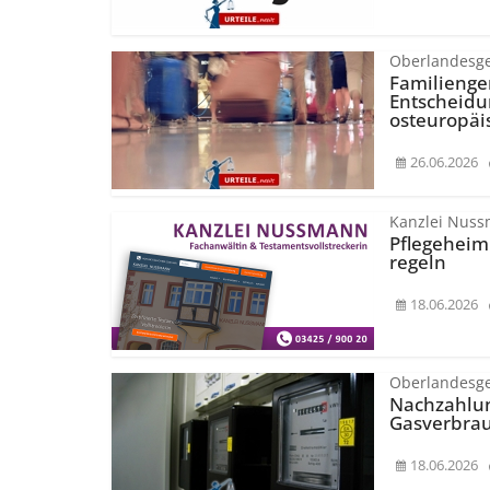
Oberlandesge
Familienger
Entscheidu
osteuropäi
26.06.2026
Kanzlei Nus
Pflegeheimk
regeln
18.06.2026
Oberlandesge
Nachzahlun
Gasverbrau
18.06.2026